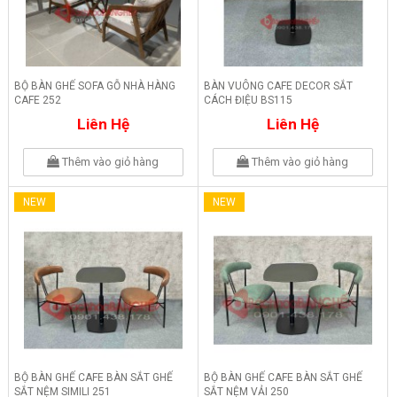
BỘ BÀN GHẾ SOFA GỖ NHÀ HÀNG
BÀN VUÔNG CAFE DECOR SẮT
CAFE 252
CÁCH ĐIỆU BS115
Liên Hệ
Liên Hệ
Thêm vào giỏ hàng
Thêm vào giỏ hàng
NEW
NEW
BỘ BÀN GHẾ CAFE BÀN SẮT GHẾ
BỘ BÀN GHẾ CAFE BÀN SẮT GHẾ
SẮT NỆM SIMILI 251
SẮT NỆM VẢI 250