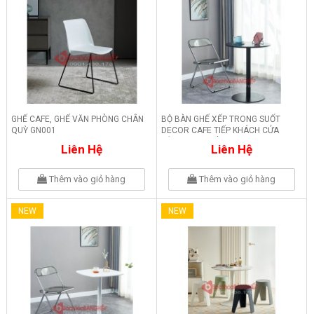
GHẾ CAFE, GHẾ VĂN PHÒNG CHÂN
BỘ BÀN GHẾ XẾP TRONG SUỐT
QUỲ GN001
DECOR CAFE TIẾP KHÁCH CỬA
HÀNG VĂN PHÒNG 236
Liên Hệ
Liên Hệ
Thêm vào giỏ hàng
Thêm vào giỏ hàng
NEW
NEW