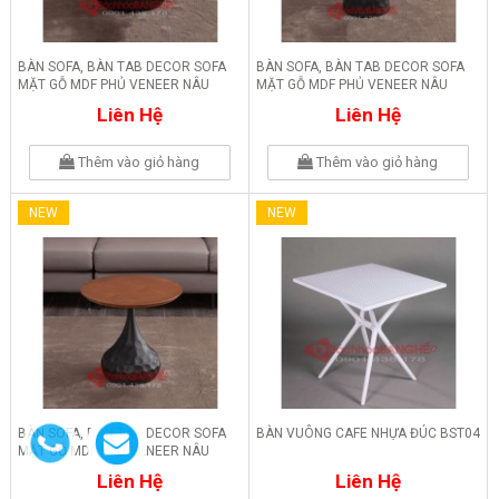
BÀN SOFA, BÀN TAB DECOR SOFA
BÀN SOFA, BÀN TAB DECOR SOFA
MẶT GỖ MDF PHỦ VENEER NÂU
MẶT GỖ MDF PHỦ VENEER NÂU
BM10
BM09
Liên Hệ
Liên Hệ
Thêm vào giỏ hàng
Thêm vào giỏ hàng
NEW
NEW
BÀN SOFA, BÀN TAB DECOR SOFA
BÀN VUÔNG CAFE NHỰA ĐÚC BST04
MẶT GỖ MDF PHỦ VENEER NÂU
BM08
Liên Hệ
Liên Hệ