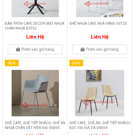
BÀN TRÒN CAFE DECOR MẶT NHỰA
GHẾ NHỰA CAFE NHÀ HÀNG GST25
CHÂN NHỰA BST02
Liên Hệ
Liên Hệ
Thêm vào giỏ hàng
Thêm vào giỏ hàng
NEW
NEW
GHẾ CAFE, GHẾ TIẾP KHÁCH, GHẾ ĂN
GHẾ CAFE, GHẾ ĂN, GHẾ TIẾP KHÁCH
NHỰA CHÂN SẮT HIỆN ĐẠI GN005
BỌC VẢI GIẢ DA GN004