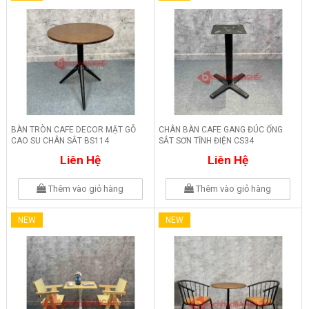
BÀN TRÒN CAFE DECOR MẶT GỖ
CHÂN BÀN CAFE GANG ĐÚC ỐNG
CAO SU CHÂN SẮT BS114
SẮT SƠN TĨNH ĐIỆN CS34
Liên Hệ
Liên Hệ
Thêm vào giỏ hàng
Thêm vào giỏ hàng
NEW
NEW