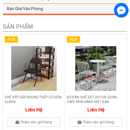
Bàn Ghế Văn Phòng
SẢN PHẨM
NEW
NEW
GHẾ XẾP GẤP KHUNG THÉP CÓ ĐỆM
BỘ BÀN GHẾ SẮT DECOR QUÁN
GLM58
CAFE NHÀ HÀNG MẶT BÀN
COMPOSITE 254
Liên Hệ
Liên Hệ
Thêm vào giỏ hàng
Thêm vào giỏ hàng