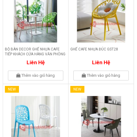
BỘ BÀN DECOR GHẾ NHỰA CAFE
GHẾ CAFE NHỰA ĐÚC GST28
TIẾP KHÁCH CỬA HÀNG VĂN PHÒNG
242
Liên Hệ
Liên Hệ
Thêm vào giỏ hàng
Thêm vào giỏ hàng
NEW
NEW