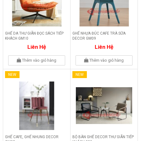
GHẾ DA THƯ GIÃN ĐỌC SÁCH TIẾP
GHẾ NHỰA ĐÚC CAFE TRÀ SỮA
KHÁCH GM10
DECOR GM09
Liên Hệ
Liên Hệ
Thêm vào giỏ hàng
Thêm vào giỏ hàng
NEW
NEW
GHẾ CAFE, GHẾ NHUNG DECOR
BỘ BÀN GHẾ DECOR THƯ GIÃN TIẾP