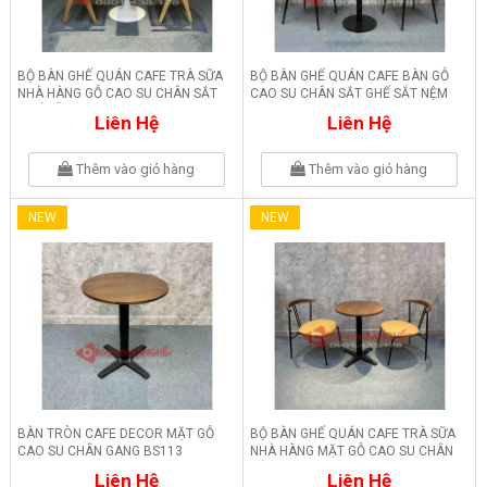
BỘ BÀN GHẾ QUÁN CAFE TRÀ SỮA
BỘ BÀN GHẾ QUÁN CAFE BÀN GỖ
NHÀ HÀNG GỖ CAO SU CHÂN SẮT
CAO SU CHÂN SẮT GHẾ SẮT NỆM
GHẾ GỖ 247
246
Liên Hệ
Liên Hệ
Thêm vào giỏ hàng
Thêm vào giỏ hàng
NEW
NEW
BÀN TRÒN CAFE DECOR MẶT GỖ
BỘ BÀN GHẾ QUÁN CAFE TRÀ SỮA
CAO SU CHÂN GANG BS113
NHÀ HÀNG MẶT GỖ CAO SU CHÂN
SẮT 245
Liên Hệ
Liên Hệ