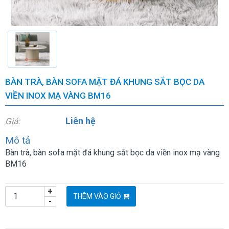
BÀN TRÀ, BÀN SOFA MẶT ĐÁ KHUNG SẮT BỌC DA
VIỀN INOX MẠ VÀNG BM16
Liên hệ
Giá:
Mô tả
Bàn trà, bàn sofa mặt đá khung sắt bọc da viền inox mạ vàng
BM16
+
THÊM VÀO GIỎ
-