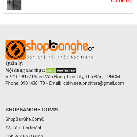
Giá: Liên hệ
Quản lý:
Nội dung xác thực:
VPGD: 981/2 Phạm Văn Đồng, Linh Tây, Thủ Đức, TPHCM
Phone: 0901438178 - Email: cskh.setupnoithat@gmail.com
SHOPBANGHE.COM®
ShopBanGhe.Com©
Đối Tác - Chi Nhánh
Lĩnh Vực Hoạt Động