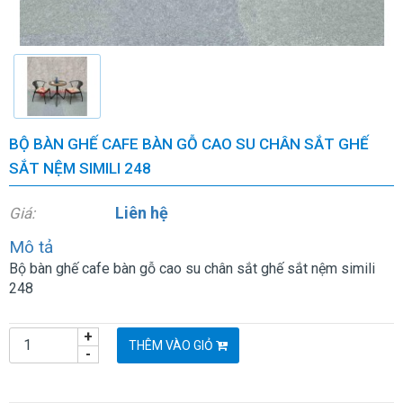
BỘ BÀN GHẾ CAFE BÀN GỖ CAO SU CHÂN SẮT GHẾ
SẮT NỆM SIMILI 248
Liên hệ
Giá:
Mô tả
Bộ bàn ghế cafe bàn gỗ cao su chân sắt ghế sắt nệm simili
248
+
THÊM VÀO GIỎ
-