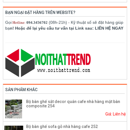
BẠN NGẠI ĐẶT HÀNG TRÊN WEBSITE?
Hotline:
Gọi
(08h-21h) - Kỹ thuật số sẽ đặt hàng giúp
094.3456702
bạ
n! Hoặc để lại yêu cầu tư vấn tại Link sau: LIÊN HỆ NGAY
SẢN PHẨM KHÁC
Bộ bàn ghế sắt decor quán cafe nhà hàng mặt bàn
composite 254
Giá: Liên hệ
Bộ bàn ghế sofa gỗ nhà hàng cafe 252