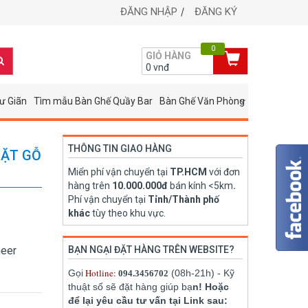
ĐĂNG NHẬP
ĐĂNG KÝ
0
GIỎ HÀNG
0
vnđ
ư Giãn
Tìm mẫu Bàn Ghế Quầy Bar
Bàn Ghế Văn Phòng
THÔNG TIN GIAO HÀNG
MẶT GỖ
Miển phí vận chuyển tại
TP.HCM
với đơn
hàng trên
10.000.000đ
bán kính <5km
.
Phí vận chuyển tại
Tỉnh/Thành phố
khác
tùy theo khu vực.
neer
BẠN NGẠI ĐẶT HÀNG TRÊN WEBSITE?
Hotline:
Gọi
(08h-21h) - Kỹ
094.3456702
thuật số sẽ đặt hàng giúp bạ
n! Hoặc
để lại yêu cầu tư vấn tại Link sau: