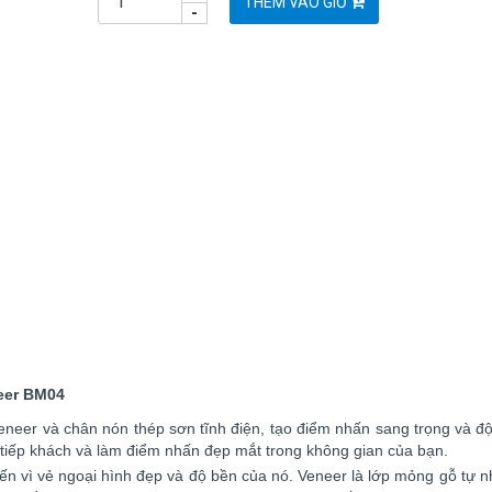
THÊM VÀO GIỎ
-
neer BM04
neer và chân nón thép sơn tĩnh điện, tạo điểm nhấn sang trọng và đ
c tiếp khách và làm điểm nhấn đẹp mắt trong không gian của bạn.
ến vì vẻ ngoại hình đẹp và độ bền của nó. Veneer là lớp mỏng gỗ tự 