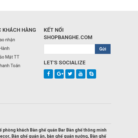
C KHÁCH HÀNG
KẾT NỐI
SHOPBANGHE.COM
iao nhận
 Hành
Gửi
Bảo Mật TT
LET'S SOCIALIZE
Thanh Toán
hế phòng khách Bàn ghế quán Bar Bàn ghế thông minh
decor, Bàn ghế quán ăn, bàn ghế quán nướng, Bàn ghế