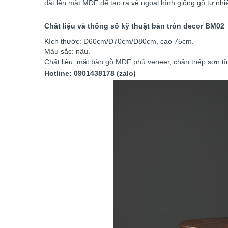
đặt lên mặt MDF để tạo ra vẻ ngoại hình giống gỗ tự nhi
Chất liệu và thông số kỹ thuật bàn tròn decor BM02
Kích thước: D60cm/D70cm/D80cm, cao 75cm.
Màu sắc: nâu.
Chất liệu: mặt bàn gỗ MDF phủ veneer, chân thép sơn tĩ
Hotline: 0901438178 (zalo)