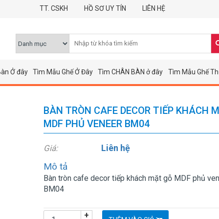
TT. CSKH
HỒ SƠ UY TÍN
LIÊN HỆ
àn Ở đây
Tìm Mẫu Ghế Ở Đây
Tìm CHÂN BÀN ở đây
Tìm Mẫu Ghế Th
BÀN TRÒN CAFE DECOR TIẾP KHÁCH 
MDF PHỦ VENEER BM04
Liên hệ
Giá:
Mô tả
Bàn tròn cafe decor tiếp khách mặt gỗ MDF phủ ve
BM04
+