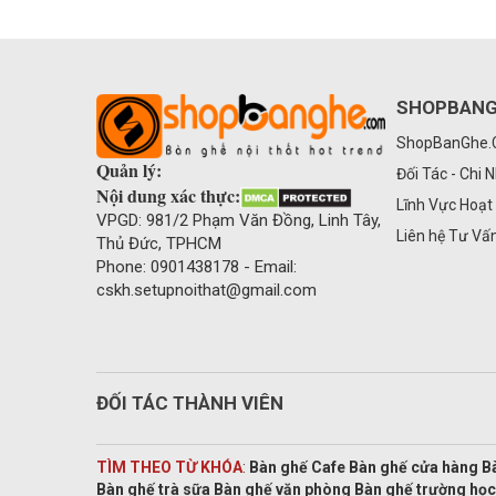
SHOPBAN
ShopBanGhe
Quản lý:
Đối Tác - Chi 
Nội dung xác thực:
Lĩnh Vực Hoạt
VPGD: 981/2 Phạm Văn Đồng, Linh Tây,
Liên hệ Tư Vấ
Thủ Đức, TPHCM
Phone: 0901438178 - Email:
cskh.setupnoithat@gmail.com
ĐỐI TÁC THÀNH VIÊN
TÌM THEO TỪ KHÓA
:
Bàn ghế Cafe Bàn ghế cửa hàng B
Bàn ghế trà sữa Bàn ghế văn phòng Bàn ghế trường học