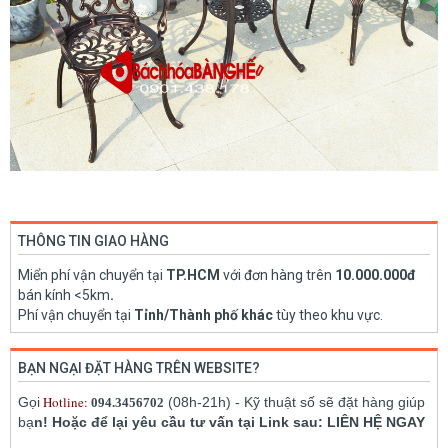
THÔNG TIN GIAO HÀNG
Miển phí vận chuyển tại
TP.HCM
với đơn hàng trên
10.000.000đ
bán kính <5km
.
Phí vận chuyển tại
Tỉnh/Thành phố khác
tùy theo khu vực.
BẠN NGẠI ĐẶT HÀNG TRÊN WEBSITE?
Hotline:
Gọi
(08h-21h) - Kỹ thuật số sẽ đặt hàng giúp
094.3456702
bạ
n! Hoặc để lại yêu cầu tư vấn tại Link sau: LIÊN HỆ NGAY