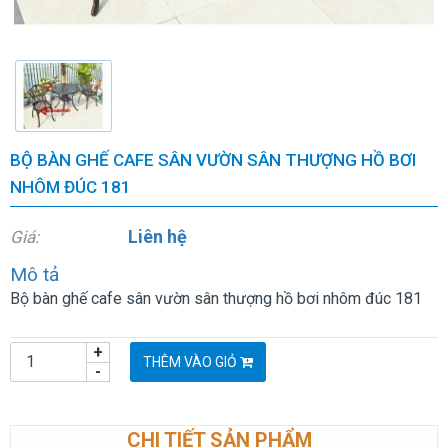
BỘ BÀN GHẾ CAFE SÂN VƯỜN SÂN THƯỢNG HỒ BƠI
NHÔM ĐÚC 181
Liên hệ
Giá:
Mô tả
Bộ bàn ghế cafe sân vườn sân thượng hồ bơi nhôm đúc 181
+
THÊM VÀO GIỎ
-
CHI TIẾT SẢN PHẨM