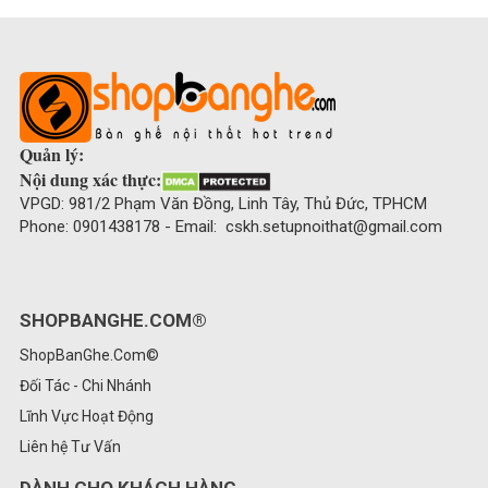
Quản lý:
Nội dung xác thực:
VPGD: 981/2 Phạm Văn Đồng, Linh Tây, Thủ Đức, TPHCM
Phone: 0901438178 - Email: cskh.setupnoithat@gmail.com
SHOPBANGHE.COM®
ShopBanGhe.Com©
Đối Tác - Chi Nhánh
Lĩnh Vực Hoạt Động
Liên hệ Tư Vấn
DÀNH CHO KHÁCH HÀNG