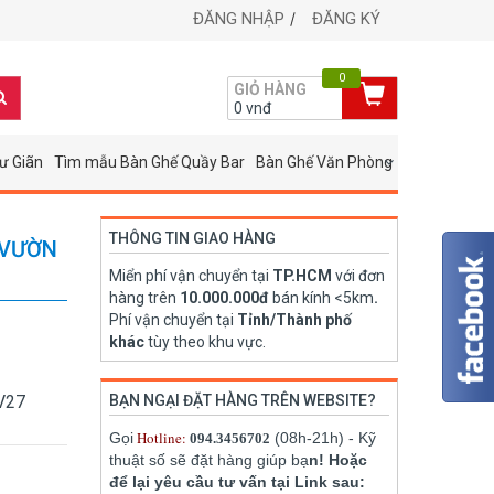
ĐĂNG NHẬP
ĐĂNG KÝ
0
GIỎ HÀNG
0
vnđ
ư Giãn
Tìm mẫu Bàn Ghế Quầy Bar
Bàn Ghế Văn Phòng
THÔNG TIN GIAO HÀNG
 VƯỜN
Miển phí vận chuyển tại
TP.HCM
với đơn
hàng trên
10.000.000đ
bán kính <5km
.
Phí vận chuyển tại
Tỉnh/Thành phố
khác
tùy theo khu vực.
SV27
BẠN NGẠI ĐẶT HÀNG TRÊN WEBSITE?
Hotline:
Gọi
(08h-21h) - Kỹ
094.3456702
thuật số sẽ đặt hàng giúp bạ
n! Hoặc
để lại yêu cầu tư vấn tại Link sau: