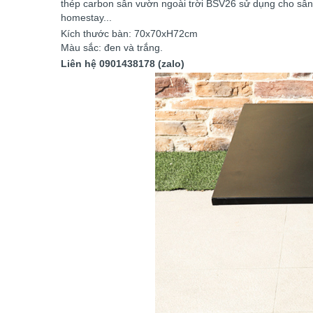
thép carbon sân vườn ngoài trời BSV26 sử dụng cho sân
homestay...
Kích thước bàn: 70x70xH72cm
Màu sắc: đen và trắng.
Liên hệ 0901438178 (zalo)