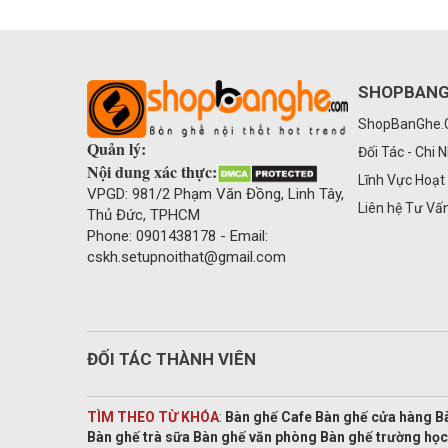
SHOPBAN
ShopBanGhe
Quản lý:
Đối Tác - Chi 
Nội dung xác thực:
Lĩnh Vực Hoạt
VPGD: 981/2 Phạm Văn Đồng, Linh Tây,
Liên hệ Tư Vấ
Thủ Đức, TPHCM
Phone: 0901438178 - Email:
cskh.setupnoithat@gmail.com
ĐỐI TÁC THÀNH VIÊN
TÌM THEO TỪ KHÓA
:
Bàn ghế Cafe Bàn ghế cửa hàng B
Bàn ghế trà sữa Bàn ghế văn phòng Bàn ghế trường học