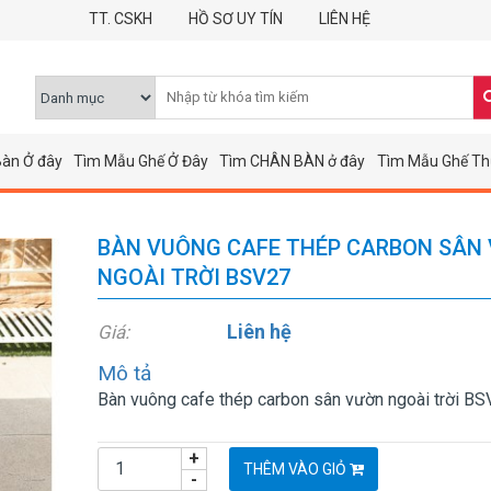
TT. CSKH
HỒ SƠ UY TÍN
LIÊN HỆ
àn Ở đây
Tìm Mẫu Ghế Ở Đây
Tìm CHÂN BÀN ở đây
Tìm Mẫu Ghế Th
BÀN VUÔNG CAFE THÉP CARBON SÂN
NGOÀI TRỜI BSV27
Liên hệ
Giá:
Mô tả
Bàn vuông cafe thép carbon sân vườn ngoài trời B
+
THÊM VÀO GIỎ
-