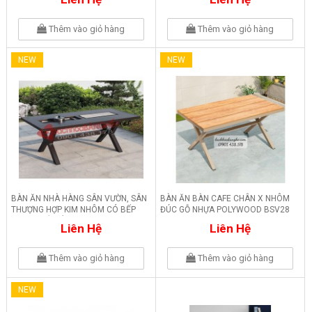
Thêm vào giỏ hàng
Thêm vào giỏ hàng
NEW
NEW
BÀN ĂN NHÀ HÀNG SÂN VƯỜN, SÂN
BÀN ĂN BÀN CAFE CHÂN X NHÔM
THƯỢNG HỢP KIM NHÔM CÓ BẾP
ĐÚC GỖ NHỰA POLYWOOD BSV28
NƯỚNG VÀ LẨU BSV29
Liên Hệ
Liên Hệ
Thêm vào giỏ hàng
Thêm vào giỏ hàng
NEW