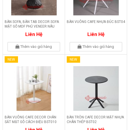
BÀN SOFA, BÀN TAB DECOR SOFA
BÀN VUÔNG CAFE NHỰA ĐÚC BST04
MẶT GỖ MDF PHỦ VENEER NÂU
BM08
Liên Hệ
Liên Hệ
Thêm vào giỏ hàng
Thêm vào giỏ hàng
NEW
NEW
BÀN VUÔNG CAFE DECOR CHÂN
BÀN TRÒN CAFE DECOR MẶT NHỰA
SẮT MẶT GỖ CÁCH ĐIỆU BST010
CHÂN THÉP BST02
Liên Hệ
Liên Hệ