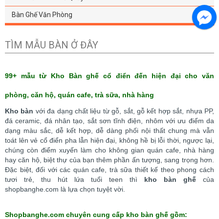
Bàn Ghế Văn Phòng
TÌM MẪU BÀN Ở ĐÂY
99+ mẫu từ Kho Bàn ghế cổ điển đến hiện đại cho văn
phòng, căn hộ, quán cafe, trà sữa, nhà hàng
Kho bàn
với đa dạng chất liệu từ gỗ, sắt, gỗ kết hợp sắt, nhựa PP,
đá ceramic, đá nhân tạo, sắt sơn tĩnh điện, nhôm với ưu điểm da
dạng màu sắc, dễ kết hợp, dễ dàng phối nội thất chung mà vẫn
toát lên vẻ cổ điển pha lẫn hiện đại, không hề bị lỗi thời, ngược lại,
chúng còn điểm xuyến làm cho không gian quán cafe, nhà hàng
hay căn hộ, biệt thự của bạn thêm phần ấn tượng, sang trọng hơn.
Đặc biệt, đối với các quán cafe, trà sữa thiết kế theo phong cách
tươi trẻ, thu hút lứa tuổi teen thì
kho bàn ghế
của
shopbanghe.com là lựa chọn tuyệt vời.
Shopbanghe.com chuyên cung cấp kho bàn ghế gồm: