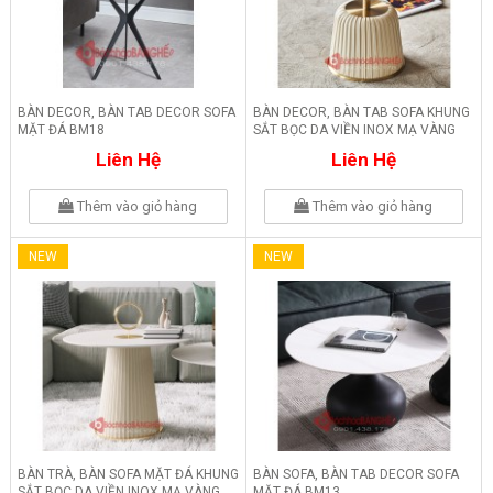
BÀN DECOR, BÀN TAB DECOR SOFA
BÀN DECOR, BÀN TAB SOFA KHUNG
MẶT ĐÁ BM18
SẮT BỌC DA VIỀN INOX MẠ VÀNG
BM17
Liên Hệ
Liên Hệ
Thêm vào giỏ hàng
Thêm vào giỏ hàng
NEW
NEW
BÀN TRÀ, BÀN SOFA MẶT ĐÁ KHUNG
BÀN SOFA, BÀN TAB DECOR SOFA
SẮT BỌC DA VIỀN INOX MẠ VÀNG
MẶT ĐÁ BM13