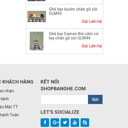
Ghế bar bướm chân gỗ sồi
GLM45
Giá: Liên hệ
Ghế bar Eames thổ cẩm có
tay chân gỗ sồi GLM44
Giá: Liên hệ
C KHÁCH HÀNG
KẾT NỐI
SHOPBANGHE.COM
iao nhận
 Hành
Gửi
Bảo Mật TT
LET'S SOCIALIZE
Thanh Toán