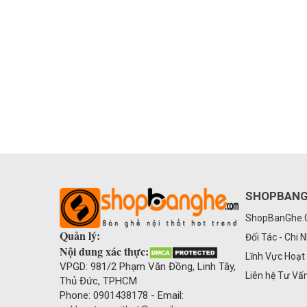
SHOPBAN
ShopBanGhe
Quản lý:
Đối Tác - Chi 
Nội dung xác thực:
Lĩnh Vực Hoạt
VPGD: 981/2 Phạm Văn Đồng, Linh Tây,
Liên hệ Tư Vấ
Thủ Đức, TPHCM
Phone: 0901438178 - Email: