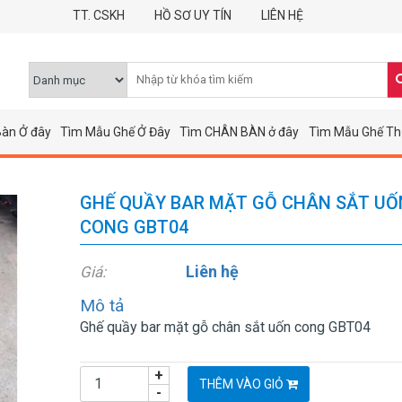
TT. CSKH
HỒ SƠ UY TÍN
LIÊN HỆ
àn Ở đây
Tìm Mẫu Ghế Ở Đây
Tìm CHÂN BÀN ở đây
Tìm Mẫu Ghế Th
GHẾ QUẦY BAR MẶT GỖ CHÂN SẮT UỐ
CONG GBT04
Liên hệ
Giá:
Mô tả
Ghế quầy bar mặt gỗ chân sắt uốn cong GBT04
+
THÊM VÀO GIỎ
-