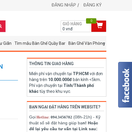
ĐĂNG NHẬP
ĐĂNG KÝ
0
GIỎ HÀNG
0
vnđ
ư Giãn
Tìm mẫu Bàn Ghế Quầy Bar
Bàn Ghế Văn Phòng
THÔNG TIN GIAO HÀNG
N
Miển phí vận chuyển tại
TP.HCM
với đơn
hàng trên
10.000.000đ
bán kính <5km
.
Phí vận chuyển tại
Tỉnh/Thành phố
khác
tùy theo khu vực.
BẠN NGẠI ĐẶT HÀNG TRÊN WEBSITE?
Hotline:
Gọi
(08h-21h) - Kỹ
094.3456702
thuật số sẽ đặt hàng giúp bạ
n! Hoặc
để lại yêu cầu tư vấn tại Link sau: