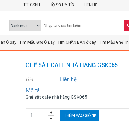
TT. CSKH
HỒ SƠ UY TÍN
LIÊN HỆ
àn Ở đây
Tìm Mẫu Ghế Ở Đây
Tìm CHÂN BÀN ở đây
Tìm Mẫu Ghế Th
GHẾ SẮT CAFE NHÀ HÀNG GSK065
Liên hệ
Giá:
Mô tả
Ghế sắt cafe nhà hàng GSK065
+
THÊM VÀO GIỎ
-