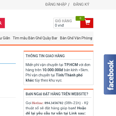
ĐĂNG NHẬP
ĐĂNG KÝ
0
GIỎ HÀNG
0
vnđ
ư Giãn
Tìm mẫu Bàn Ghế Quầy Bar
Bàn Ghế Văn Phòng
THÔNG TIN GIAO HÀNG
Miển phí vận chuyển tại
TP.HCM
với đơn
hàng trên
10.000.000đ
bán kính <5km
.
Phí vận chuyển tại
Tỉnh/Thành phố
khác
tùy theo khu vực.
BẠN NGẠI ĐẶT HÀNG TRÊN WEBSITE?
Hotline:
Gọi
(08h-21h) - Kỹ
094.3456702
thuật số sẽ đặt hàng giúp bạ
n! Hoặc
để lại yêu cầu tư vấn tại Link sau: