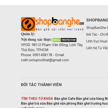
SHOPBAN
ShopBanGhe
Quản lý:
Đối Tác - Chi 
Nội dung xác thực:
Lĩnh Vực Hoạt
VPGD: 981/2 Phạm Văn Đồng, Linh Tây,
Liên hệ Tư Vấ
Thủ Đức, TPHCM
Phone: 0901438178 - Email:
cskh.setupnoithat@gmail.com
ĐỐI TÁC THÀNH VIÊN
TÌM THEO TỪ KHÓA
:
Bàn ghế Cafe Bàn ghế cửa hàng B
Bàn ghế trà sữa Bàn ghế văn phòng Bàn ghế trường học