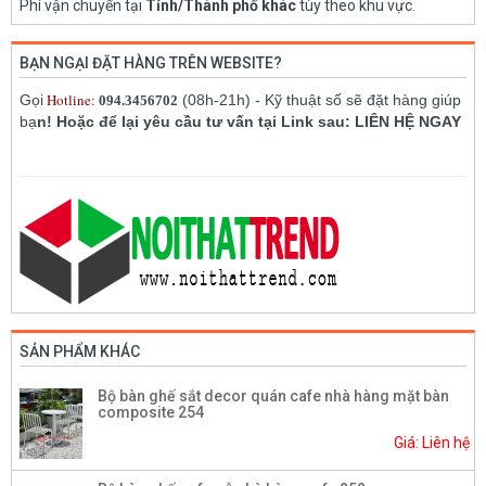
Phí vận chuyển tại
Tỉnh/Thành phố khác
tùy theo khu vực.
BẠN NGẠI ĐẶT HÀNG TRÊN WEBSITE?
Hotline:
Gọi
(08h-21h) - Kỹ thuật số sẽ đặt hàng giúp
094.3456702
bạ
n! Hoặc để lại yêu cầu tư vấn tại Link sau: LIÊN HỆ NGAY
SẢN PHẨM KHÁC
Bộ bàn ghế sắt decor quán cafe nhà hàng mặt bàn
composite 254
Giá: Liên hệ