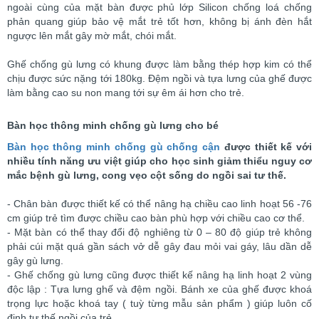
ngoài cùng của mặt bàn được phủ lớp Silicon chống loá chống
phản quang giúp bảo vệ mắt trẻ tốt hơn, không bị ánh đèn hắt
ngược lên mắt gây mờ mắt, chói mắt.
Ghế chống gù lưng có khung được làm bằng thép hợp kim có thể
chịu được sức nặng tới 180kg. Đệm ngồi và tựa lưng của ghế được
làm bằng cao su non mang tới sự êm ái hơn cho trẻ.
Bàn học thông minh chống gù lưng cho bé
Bàn học thông minh chống gù chống cận
được thiết kế với
nhiều tính năng ưu việt giúp cho học sinh giảm thiểu nguy cơ
mắc bệnh gù lưng, cong vẹo cột sống do ngồi sai tư thế.
- Chân bàn được thiết kế có thể nâng hạ chiều cao linh hoạt 56 -76
cm giúp trẻ tìm được chiều cao bàn phù hợp với chiều cao cơ thể.
- Mặt bàn có thể thay đổi độ nghiêng từ 0 – 80 độ giúp trẻ không
phải cúi mặt quá gần sách vở dễ gây đau mỏi vai gáy, lâu dần dễ
gây gù lưng.
- Ghế chống gù lưng cũng được thiết kế nâng hạ linh hoạt 2 vùng
độc lập : Tựa lưng ghế và đệm ngồi. Bánh xe của ghế được khoá
trọng lực hoặc khoá tay ( tuỳ từng mẫu sản phẩm ) giúp luôn cố
định tư thế ngồi của trẻ.