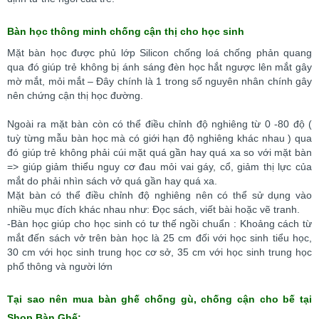
Bàn học thông minh chống cận thị cho học sinh
Mặt bàn học được phủ lớp Silicon chống loá chống phản quang
qua đó giúp trẻ không bị ánh sáng đèn học hắt ngược lên mắt gây
mờ mắt, mỏi mắt – Đây chính là 1 trong số nguyên nhân chính gây
nên chứng cận thị học đường.
Ngoài ra mặt bàn còn có thể điều chỉnh độ nghiêng từ 0 -80 độ (
tuỳ từng mẫu bàn học mà có giới hạn độ nghiêng khác nhau ) qua
đó giúp trẻ không phải cúi mặt quá gần hay quá xa so với mặt bàn
=> giúp giảm thiểu nguy cơ đau mỏi vai gáy, cổ, giảm thị lực của
mắt do phải nhìn sách vở quá gần hay quá xa.
Mặt bàn có thể điều chỉnh độ nghiêng nên có thể sử dụng vào
nhiều mục đích khác nhau như: Đọc sách, viết bài hoặc vẽ tranh.
-Bàn học giúp cho học sinh có tư thế ngồi chuẩn : Khoảng cách từ
mắt đến sách vở trên bàn học là 25 cm đối với học sinh tiểu học,
30 cm với học sinh trung học cơ sở, 35 cm với học sinh trung học
phổ thông và người lớn
Tại sao nên mua bàn ghế chống gù, chống cận cho bế tại
Shop Bàn Ghế: