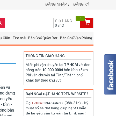
ĐĂNG NHẬP
ĐĂNG KÝ
0
GIỎ HÀNG
0
vnđ
ư Giãn
Tìm mẫu Bàn Ghế Quầy Bar
Bàn Ghế Văn Phòng
THÔNG TIN GIAO HÀNG
Miển phí vận chuyển tại
TP.HCM
với đơn
hàng trên
10.000.000đ
bán kính <5km
.
Phí vận chuyển tại
Tỉnh/Thành phố
khác
tùy theo khu vực.
bền và
ụng đựng
BẠN NGẠI ĐẶT HÀNG TRÊN WEBSITE?
heo yêu
Hotline:
Gọi
(08h-21h) - Kỹ
094.3456702
- bền -
thuật số sẽ đặt hàng giúp bạ
n! Hoặc
đóng bàn
để lại yêu cầu tư vấn tại Link sau:
tận nơi