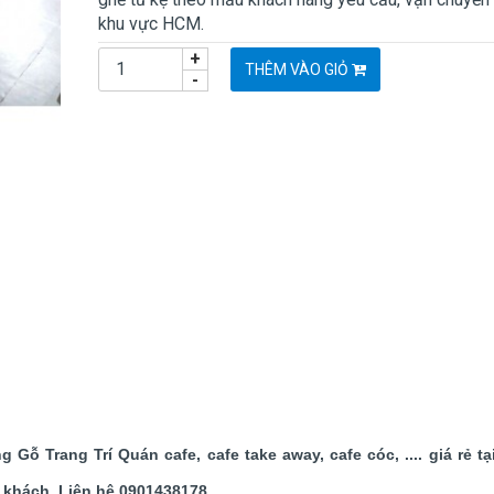
khu vực HCM.
+
THÊM VÀO GIỎ
-
ỗ Trang Trí Quán cafe, cafe take away, cafe cóc, .... giá rẻ t
 khách. Liên hệ 0901438178.