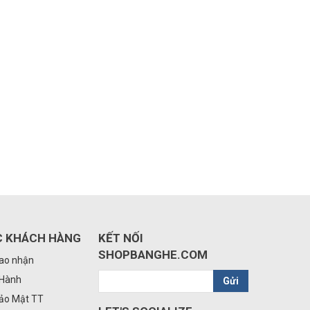
C KHÁCH HÀNG
KẾT NỐI
SHOPBANGHE.COM
iao nhận
 Hành
Gửi
Bảo Mật TT