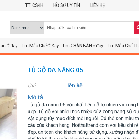
TT. CSKH
HỒ SƠ UY TÍN
LIÊN HỆ
àn Ở đây
Tìm Mẫu Ghế Ở Đây
Tìm CHÂN BÀN ở đây
Tìm Mẫu Ghế Th
TỦ GỖ ĐA NĂNG 05
Liên hệ
Giá:
Mô tả
Tủ gỗ đa năng 05 với chất liệu gỗ tự nhiên vô cùng 
đẹp. Tủ gỗ với nhiều hộc nhiều cửa công năng sử d
vật dụng tùy mục đích mỗi người. Có thể sơn màu t
cầu của khách hàng. Noithattrend.com với tiêu chí rẻ 
đẹp, an toàn cho khách hàng sử dụng, xưởng nhận 
ghế tủ kệ theo mẫu khách hàng yêu cầu, vận chuyển 