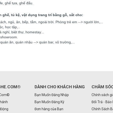
e, ghế tựa, ghế đẩu.
ghế, tủ kệ, vật dụng trang trí bằng gỗ, sắt cho:
ách, ngủ, ăn, bếp, tắm, ngoài trời. Phòng trẻ em --> người lớn,...
c, học tập,..
 nghỉ, biệt thự, homestay...
ị, showroom.
, quán ăn, quán nhậu --> quán bar, vũ trường,...
GHE.COM®
DÀNH CHO KHÁCH HÀNG
CHĂM SÓ
.Com©
Bạn Muốn Đăng Nhập
Chính sách g
Nhánh
Bạn Muốn Đăng Ký
Đổi Trả - Bảo
 Động
Đơn hàng của Bạn
Chính Sách 