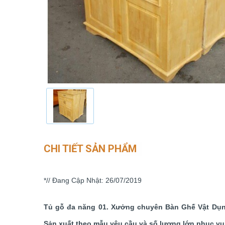
CHI TIẾT SẢN PHẨM
*// Đang Cập Nhật: 26/07/2019
Tủ gỗ đa năng 01. Xưởng chuyên Bàn Ghế Vật Dụng G
Sản xuất theo mẫu yêu cầu và số lượng lớn phục vụ