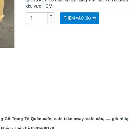
khu vực HCM.
+
THÊM VÀO GIỎ
-
ỗ Trang Trí Quán cafe, cafe take away, cafe cóc, .... giá rẻ t
 khách. Liên hệ 0901438178.