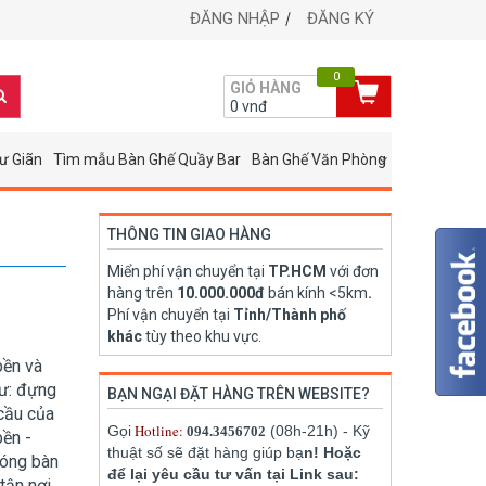
ĐĂNG NHẬP
ĐĂNG KÝ
0
GIỎ HÀNG
0
vnđ
ư Giãn
Tìm mẫu Bàn Ghế Quầy Bar
Bàn Ghế Văn Phòng
THÔNG TIN GIAO HÀNG
Miển phí vận chuyển tại
TP.HCM
với đơn
hàng trên
10.000.000đ
bán kính <5km
.
Phí vận chuyển tại
Tỉnh/Thành phố
khác
tùy theo khu vực.
bền và
ư: đựng
BẠN NGẠI ĐẶT HÀNG TRÊN WEBSITE?
 cầu của
Hotline:
Gọi
(08h-21h) - Kỹ
094.3456702
bền -
thuật số sẽ đặt hàng giúp bạ
n! Hoặc
đóng bàn
để lại yêu cầu tư vấn tại Link sau:
tận nơi