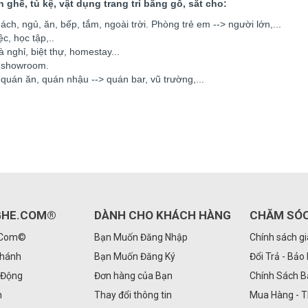
ghế, tủ kệ, vật dụng trang trí bằng gỗ, sắt cho:
ách, ngủ, ăn, bếp, tắm, ngoài trời. Phòng trẻ em --> người lớn,...
c, học tập,..
 nghỉ, biệt thự, homestay...
ị, showroom.
, quán ăn, quán nhậu --> quán bar, vũ trường,...
GHE.COM®
DÀNH CHO KHÁCH HÀNG
CHĂM SÓ
.Com©
Bạn Muốn Đăng Nhập
Chính sách g
Nhánh
Bạn Muốn Đăng Ký
Đổi Trả - Bảo
 Động
Đơn hàng của Bạn
Chính Sách 
n
Thay đổi thông tin
Mua Hàng - 