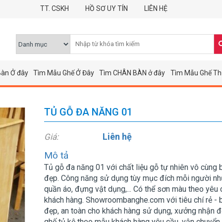
TT. CSKH
HỒ SƠ UY TÍN
LIÊN HỆ
àn Ở đây
Tìm Mẫu Ghế Ở Đây
Tìm CHÂN BÀN ở đây
Tìm Mẫu Ghế Th
TỦ GỖ ĐA NĂNG 01
Liên hệ
Giá:
Mô tả
Tủ gỗ đa năng 01 với chất liệu gỗ tự nhiên vô cùng 
đẹp. Công năng sử dụng tùy mục đích mỗi người nh
quần áo, đựng vật dụng,... Có thể sơn màu theo yêu
khách hàng. Showroombanghe.com với tiêu chí rẻ - 
đẹp, an toàn cho khách hàng sử dụng, xưởng nhận 
ghế tủ kệ theo mẫu khách hàng yêu cầu, vận chuyển 