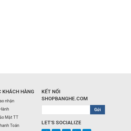
C KHÁCH HÀNG
KẾT NỐI
SHOPBANGHE.COM
iao nhận
 Hành
Gửi
Bảo Mật TT
LET'S SOCIALIZE
Thanh Toán