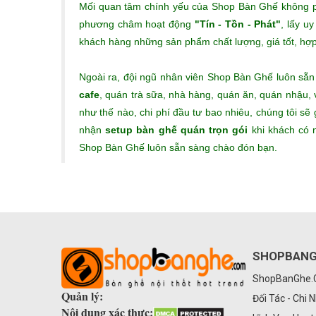
Mối quan tâm chính yếu của Shop Bàn Ghế không phả
phương châm hoạt động
"Tín - Tồn - Phát"
, lấy u
khách hàng những sản phẩm chất lượng, giá tốt, hợp t
Ngoài ra, đội ngũ nhân viên Shop Bàn Ghế luôn sẵ
cafe
, quán trà sữa, nhà hàng, quán ăn, quán nhậu,
như thế nào, chi phí đầu tư bao nhiêu, chúng tôi s
nhận
setup bàn ghế quán trọn gói
khi khách có n
Shop Bàn Ghế luôn sẵn sàng chào đón bạn.
SHOPBAN
ShopBanGhe
Quản lý:
Đối Tác - Chi 
Nội dung xác thực: