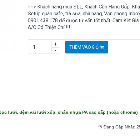
==> Khách hàng mua SLL, Khách Cần Hàng Gấp, Kh
Setup quán cafe, trà sữa, nhà hàng, Văn phòng Inbo
0901.438.178 để được tư vấn tốt nhất. Cam Kết Giá
A/C Có Thiện Chí !!!!
+
THÊM VÀO GIỎ
-
c lưới, đệm vải lưới xốp, chân nhựa PA cao cấp (hoặc chrome)
*// Đang Cập Nhật: 2