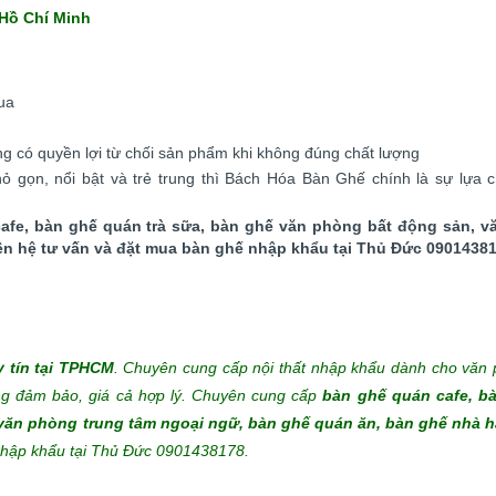
 Hồ Chí Minh
ua
g có quyền lợi từ chối sản phẩm khi không đúng chất lượng
ỏ gọn, nổi bật và trẻ trung thì Bách Hóa Bàn Ghế chính là sự lựa 
fe, bàn ghế quán trà sữa, bàn ghế văn phòng bất động sản, v
Liên hệ tư vấn và đặt mua bàn ghế nhập khẩu tại Thủ Đức 0901438
y tín tại TPHCM
. Chuyên cung cấp nội thất nhập khẩu dành cho văn 
ng đảm bảo, giá cả hợp lý.
Chuyên cung cấp
bàn ghế quán cafe, b
 văn phòng trung tâm ngoại ngữ, bàn ghế quán ăn, bàn ghế nhà 
 nhập khẩu tại Thủ Đức 0901438178.