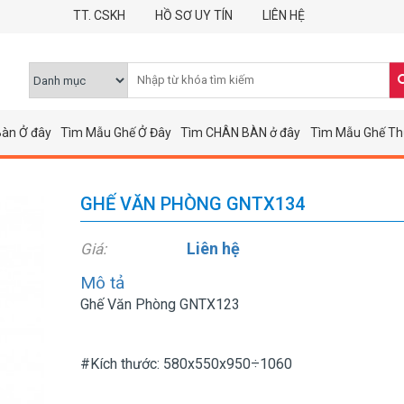
TT. CSKH
HỒ SƠ UY TÍN
LIÊN HỆ
àn Ở đây
Tìm Mẫu Ghế Ở Đây
Tìm CHÂN BÀN ở đây
Tìm Mẫu Ghế Th
GHẾ VĂN PHÒNG GNTX134
Liên hệ
Giá:
Mô tả
Ghế Văn Phòng GNTX123
#Kích thước: 580x550x950÷1060