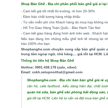
Shop Bàn Ghế - Địa chỉ phân phối bàn ghế giá sỉ tại
- Cam kết giá tốt nhất thị trường, rẻ hơn 20-30%
- Đảm bảo chất lượng hàng nhập khẩu
- Tư vấn miễn phí cho Khách hàng dù mua hay không m
- Hổ Trợ Giao Hàng Toàn Quốc - Bảo Hành Tận Nơi
- Cam kết giao hàng đúng hình ảnh trên web , Khách hàn
Nếu bạn đang tìm những mẫu ghế tinh tế nhưng lại nh
hảo 100% cho bạn.
Shopbanghe.com chuyên cung cấp bàn ghế quán ca
trung tâm ngoại ngữ, nhà hàng.... giá tốt tại HCM. 
Thông tin liên hệ Shop Bàn Ghế
Hotline: 0901.438.178 (zalo, viber)
Email: cskh.setupnoithat@gmail.com
Shopbanghe.com
-
Địa chỉ bán bàn ghế giá rẻ u
căn hộ, cafe fastfood...kiểu dáng hiện đại, chất lượ
quán trà sữa, bàn ghế văn phòng bất động sản,
giá tốt tại HCM. Liên hệ tư vấn và đặt mua bàn ghế