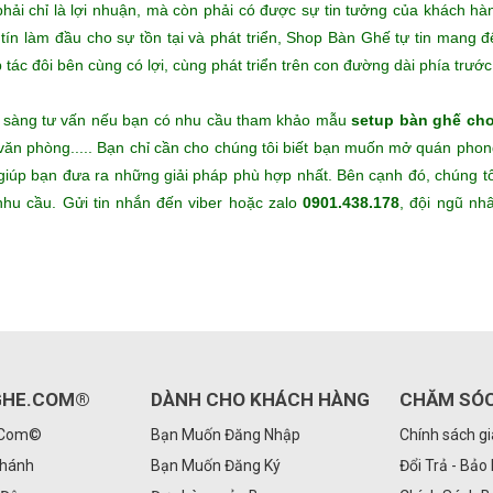
i chỉ là lợi nhuận, mà còn phải có được sự tin tưởng của khách hà
y tín làm đầu cho sự tồn tại và phát triển, Shop Bàn Ghế tự tin mang 
ác đôi bên cùng có lợi, cùng phát triển trên con đường dài phía trước
n sàng tư vấn nếu bạn có nhu cầu tham khảo mẫu
setup bàn ghế ch
 văn phòng..... Bạn chỉ cần cho chúng tôi biết bạn muốn mở quán pho
ẽ giúp bạn đưa ra những giải pháp phù hợp nhất. Bên cạnh đó, chúng t
hu cầu. Gửi tin nhắn đến viber hoặc zalo
0901.438.178
, đội ngũ nh
GHE.COM®
DÀNH CHO KHÁCH HÀNG
CHĂM SÓ
.Com©
Bạn Muốn Đăng Nhập
Chính sách g
Nhánh
Bạn Muốn Đăng Ký
Đổi Trả - Bảo