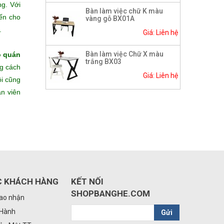
ng. Với
Bàn làm việc chữ K màu
đến cho
vàng gỗ BX01A
.
Giá: Liên hệ
Bàn làm việc Chữ X màu
o quán
trắng BX03
ng cách
Giá: Liên hệ
ôi cũng
ân viên
C KHÁCH HÀNG
KẾT NỐI
SHOPBANGHE.COM
iao nhận
 Hành
Gửi