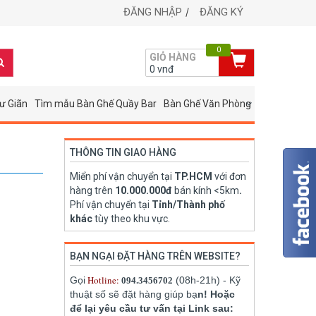
ĐĂNG NHẬP
ĐĂNG KÝ
0
GIỎ HÀNG
0
vnđ
ư Giãn
Tìm mẫu Bàn Ghế Quầy Bar
Bàn Ghế Văn Phòng
THÔNG TIN GIAO HÀNG
Miển phí vận chuyển tại
TP.HCM
với đơn
hàng trên
10.000.000đ
bán kính <5km
.
Phí vận chuyển tại
Tỉnh/Thành phố
khác
tùy theo khu vực.
BẠN NGẠI ĐẶT HÀNG TRÊN WEBSITE?
Hotline:
Gọi
(08h-21h) - Kỹ
094.3456702
thuật số sẽ đặt hàng giúp bạ
n! Hoặc
để lại yêu cầu tư vấn tại Link sau: