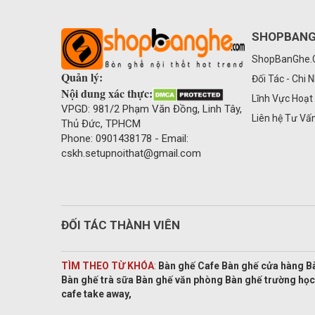
SHOPBAN
ShopBanGhe
Quản lý:
Đối Tác - Chi 
Nội dung xác thực:
Lĩnh Vực Hoạt
VPGD: 981/2 Phạm Văn Đồng, Linh Tây,
Liên hệ Tư Vấ
Thủ Đức, TPHCM
Phone: 0901438178 - Email:
cskh.setupnoithat@gmail.com
ĐỐI TÁC THÀNH VIÊN
TÌM THEO TỪ KHÓA
:
Bàn ghế Cafe Bàn ghế cửa hàng B
Bàn ghế trà sữa Bàn ghế văn phòng Bàn ghế trường học
cafe take away,