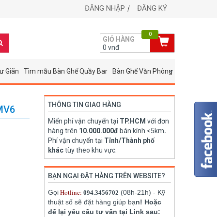
ĐĂNG NHẬP
ĐĂNG KÝ
0
GIỎ HÀNG
0
vnđ
ư Giãn
Tìm mẫu Bàn Ghế Quầy Bar
Bàn Ghế Văn Phòng
THÔNG TIN GIAO HÀNG
MV6
Miển phí vận chuyển tại
TP.HCM
với đơn
hàng trên
10.000.000đ
bán kính <5km
.
Phí vận chuyển tại
Tỉnh/Thành phố
khác
tùy theo khu vực.
BẠN NGẠI ĐẶT HÀNG TRÊN WEBSITE?
Hotline:
Gọi
(08h-21h) - Kỹ
094.3456702
thuật số sẽ đặt hàng giúp bạ
n! Hoặc
để lại yêu cầu tư vấn tại Link sau: