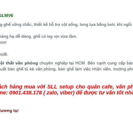
 GLMV6
g ghế vững chắc, thiết kế hỗ trợ cột sống, lưng tựa bằng lưới, khi ngồi
 nâng hạ dễ dàng, ghế có tay vịn vừa tầm.
room
xuất.
nội thất văn phòng
chuyên nghiệp tại HCM. Bên cạnh cung cấp bà
uất bàn ghế tủ kệ văn phòng, bàn ghế làm việc nhân viên, trưởng ph
ách hàng mua với SLL setup cho quán cafe, văn p
ine: 0901.438.178 ( zalo, viber) để được tư vấn tốt nhấ
tương tự: