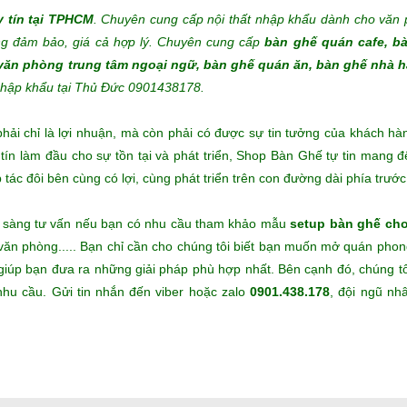
y tín tại TPHCM
. Chuyên cung cấp nội thất nhập khẩu dành cho văn 
ng đảm bảo, giá cả hợp lý.
Chuyên cung cấp
bàn ghế quán cafe, b
 văn phòng trung tâm ngoại ngữ, bàn ghế quán ăn, bàn ghế nhà 
 nhập khẩu tại Thủ Đức 0901438178.
i chỉ là lợi nhuận, mà còn phải có được sự tin tưởng của khách hà
y tín làm đầu cho sự tồn tại và phát triển, Shop Bàn Ghế tự tin mang 
ác đôi bên cùng có lợi, cùng phát triển trên con đường dài phía trước
n sàng tư vấn nếu bạn có nhu cầu tham khảo mẫu
setup bàn ghế ch
 văn phòng..... Bạn chỉ cần cho chúng tôi biết bạn muốn mở quán pho
ẽ giúp bạn đưa ra những giải pháp phù hợp nhất. Bên cạnh đó, chúng t
hu cầu. Gửi tin nhắn đến viber hoặc zalo
0901.438.178
, đội ngũ nh