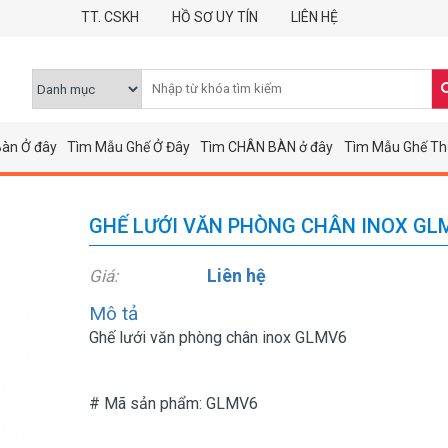
TT. CSKH
HỒ SƠ UY TÍN
LIÊN HỆ
àn Ở đây
Tìm Mẫu Ghế Ở Đây
Tìm CHÂN BÀN ở đây
Tìm Mẫu Ghế Th
GHẾ LƯỚI VĂN PHÒNG CHÂN INOX GL
Liên hệ
Giá:
Mô tả
Ghế lưới văn phòng chân inox GLMV6
# Mã sản phẩm: GLMV6