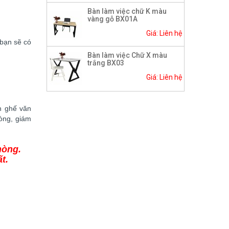
Bàn làm việc chữ K màu
vàng gỗ BX01A
Giá: Liên hệ
 bạn sẽ có
Bàn làm việc Chữ X màu
trắng BX03
Giá: Liên hệ
n ghế văn
òng, giám
hòng.
t.