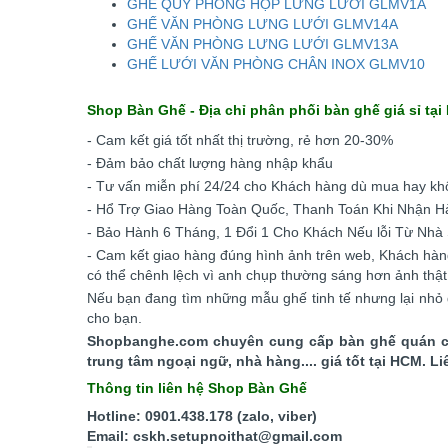
GHẾ QUỲ PHÒNG HỌP LƯNG LƯỚI GLMV1A
GHẾ VĂN PHÒNG LƯNG LƯỚI GLMV14A
GHẾ VĂN PHÒNG LƯNG LƯỚI GLMV13A
GHẾ LƯỚI VĂN PHÒNG CHÂN INOX GLMV10
Shop Bàn Ghế - Địa chỉ phân phối bàn ghế giá sỉ tại
- Cam kết giá tốt nhất thị trường, rẻ hơn 20-30%
- Đảm bảo chất lượng hàng nhập khẩu
- Tư vấn miễn phí 24/24 cho Khách hàng dù mua hay k
- Hổ Trợ Giao Hàng Toàn Quốc, Thanh Toán Khi Nhận H
- Bảo Hành 6 Tháng, 1 Đổi 1 Cho Khách Nếu lỗi Từ Nhà
- Cam kết giao hàng đúng hình ảnh trên web, Khách hàn
có thể chênh lệch vì anh chụp thường sáng hơn ảnh thật
Nếu bạn đang tìm những mẫu ghế tinh tế nhưng lại nhỏ 
cho bạn.
Shopbanghe.com chuyên cung cấp bàn ghế quán ca
trung tâm ngoại ngữ, nhà hàng.... giá tốt tại HCM. 
Thông tin liên hệ Shop Bàn Ghế
Hotline: 0901.438.178 (zalo, viber)
Email: cskh.setupnoithat@gmail.com