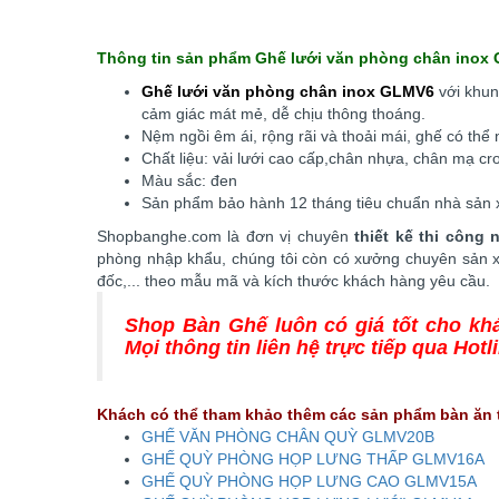
Thông tin sản phẩm Ghế lưới văn phòng chân inox
Ghế lưới văn phòng chân inox GLMV6
với khun
cảm giác mát mẻ, dễ chịu thông thoáng.
Nệm ngồi êm ái, rộng rãi và thoải mái, ghế có thể
Chất liệu: vải lưới cao cấp,chân nhựa, chân mạ c
Màu sắc: đen
Sản phẩm bảo hành 12 tháng tiêu chuẩn nhà sản 
Shopbanghe.com là đơn vị chuyên
thiết kế thi công 
phòng nhập khẩu, chúng tôi còn có xưởng chuyên sản x
đốc,... theo mẫu mã và kích thước khách hàng yêu cầu.
Shop Bàn Ghế luôn có giá tốt cho kh
Mọi thông tin liên hệ trực tiếp qua Hotl
Khách có thể tham khảo thêm các sản phẩm bàn ăn 
GHẾ VĂN PHÒNG CHÂN QUỲ GLMV20B
GHẾ QUỲ PHÒNG HỌP LƯNG THẤP GLMV16A
GHẾ QUỲ PHÒNG HỌP LƯNG CAO GLMV15A