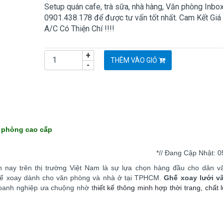
Setup quán cafe, trà sữa, nhà hàng, Văn phòng Inbo
0901.438.178 để được tư vấn tốt nhất. Cam Kết Giá
A/C Có Thiện Chí !!!!
+
THÊM VÀO GIỎ
-
 phòng cao cấp
*// Đang Cập Nhật: 0
 nay trên thị trường Việt Nam là sự lựa chọn hàng đầu cho dân v
hế xoay dành cho văn phòng và nhà ở tại TPHCM.
Ghế xoay lưới v
oanh nghiệp ưa chuộng nhờ t
hiết kế thông minh hợp thời trang, chất