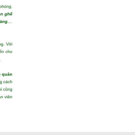
phòng,
àn ghế
hàng
....
ng. Với
đến cho
.
o quán
ng cách
ôi cũng
ân viên