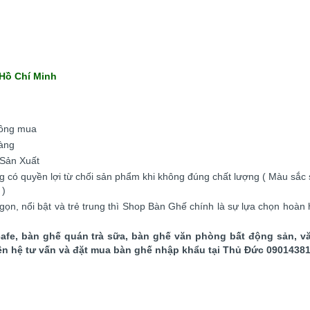
 Hồ Chí Minh
hông mua
àng
 Sản Xuất
g có quyền lợi từ chối sản phẩm khi không đúng chất lượng ( Màu sắ
 )
gọn, nổi bật và trẻ trung thì Shop Bàn Ghế chính là sự lựa chọn hoà
fe, bàn ghế quán trà sữa, bàn ghế văn phòng bất động sản, v
Liên hệ tư vấn và đặt mua bàn ghế nhập khẩu tại Thủ Đức 0901438