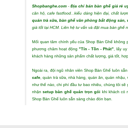
Shopbanghe.com
-
Địa chỉ bán bàn ghế giá rẻ u
căn hộ, cafe fastfood...kiểu dáng hiện đại, chất lượ
quán trà sữa, bàn ghế văn phòng bất động sản,
giá tốt tại HCM. Liên hệ tư vấn và đặt mua bàn ghế
Mối quan tâm chính yếu của Shop Bàn Ghế không phả
phương châm hoạt động
"Tín - Tồn - Phát"
, lấy u
khách hàng những sản phẩm chất lượng, giá tốt, hợp t
Ngoài ra, đội ngũ nhân viên Shop Bàn Ghế luôn sẵ
cafe
, quán trà sữa, nhà hàng, quán ăn, quán nhậu,
như thế nào, chi phí đầu tư bao nhiêu, chúng tôi s
nhận
setup bàn ghế quán trọn gói
khi khách có n
Shop Bàn Ghế luôn sẵn sàng chào đón bạn.