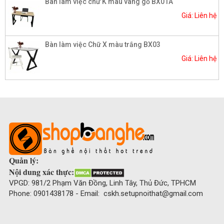
Bàn làm việc chữ K màu vàng gỗ BX01A
Giá: Liên hệ
Bàn làm việc Chữ X màu trắng BX03
Giá: Liên hệ
Quản lý:
Nội dung xác thực:
VPGD: 981/2 Phạm Văn Đồng, Linh Tây, Thủ Đức, TPHCM
Phone: 0901438178 - Email: cskh.setupnoithat@gmail.com