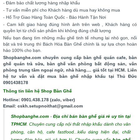
- Đảm bảo chất lượng hàng nhập khẩu
- Tư vấn miễn phí cho Khách hàng dù mua hay không mua
- Hổ Trợ Giao Hàng Toàn Quốc - Bảo Hành Tận Nơi
- Cam kết giao hàng đúng hình ảnh trên web , Khách hàng có
quyền lợi từ chối sản phẩm khi không đúng chất lượng
Nếu bạn đang tìm những mẫu ghế tinh tế nhưng lại nhỏ gọn, nổi
bật và trẻ trung thì Bách Hóa Bàn Ghế chính là sự lựa chọn hoàn
hảo 100% cho bạn.
Shopbanghe.com chuyên cung cấp bàn ghế quán cafe, bàn
ghế quán trà sữa, bàn ghế văn phòng bất động sản, văn
phòng trung tâm ngoại ngữ, nhà hàng.... giá tốt tại HCM. Liên
hệ tư vấn và đặt mua bàn ghế nhập khẩu tại Thủ Đức
0901438178
Thông tin liên hệ Shop Bàn Ghế
Hotline: 0901.438.178 (zalo, viber)
Email: cskh.setupnoithat@gmail.com
Shopbanghe.com
-
Địa chỉ bán bàn ghế giá rẻ uy tín tại
TPHCM
. Chuyên cung cấp nội thất nhập khẩu dành cho văn
phòng, căn hộ, cafe fastfood...kiểu dáng hiện đại, chất
lượng đảm bảo, giá cả hợp lý.
Chuyên cung cấp
bàn ghế