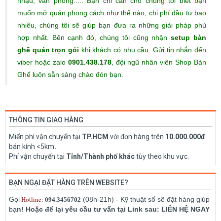
nhậu, văn phòng..... Bạn chỉ cần cho chúng tôi biết bạn
muốn mở quán phong cách như thế nào, chi phí đầu tư bao
nhiêu, chúng tôi sẽ giúp bạn đưa ra những giải pháp phù
hợp nhất. Bên cạnh đó, chúng tôi cũng nhận
setup bàn
ghế quán trọn gói
khi khách có nhu cầu. Gửi tin nhắn đến
viber hoặc zalo
0901.438.178
, đội ngũ nhân viên Shop Bàn
Ghế luôn sẵn sàng chào đón bạn.
THÔNG TIN GIAO HÀNG
Miển phí vận chuyển tại
TP.HCM
với đơn hàng trên
10.000.000đ
bán kính <5km
.
Phí vận chuyển tại
Tỉnh/Thành phố khác
tùy theo khu vực.
BẠN NGẠI ĐẶT HÀNG TRÊN WEBSITE?
Hotline:
Gọi
(08h-21h) - Kỹ thuật số sẽ đặt hàng giúp
094.3456702
bạ
n! Hoặc để lại yêu cầu tư vấn tại Link sau: LIÊN HỆ NGAY