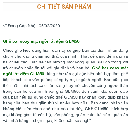
CHI TIẾT SẢN PHẨM
*// Đang Cập Nhật: 05/02/2020
Ghế bar xoay mặt ngồi lót đệm GLM50
Chiếc ghế kiểu dáng hiện đại này sẽ giúp bạn tạo điểm nhấn đáng
chú ý cho không gian nội thất của mình. Thật dễ dàng để nâng và
hạ chiều cao. Bạn sẽ tận hưởng một vòng quay 360 độ trong khi
trò chuyện hoặc ăn tối với gia đình và bạn bè.
Ghế bar xoay mặt
ngồi lót đệm GLM50
đúng như tên gọi đặc biệt phù hợp làm ghế
tiếp khách cho văn phòng công ty mọi ngành nghề. Bạn cũng có
thể nhâm nhi tách cafe, ăn sáng hay nói chuyện cùng người thân
trong căn hộ của mình với ghế GLM50. Bên cạnh đó, quán cafe
của bạn nếu sử dụng chiếc ghế GLM50 này chân xoay giúp khách
hàng của bạn thư giãn thú vị nhiều hơn nữa. Bạn đang phân vân
không biết nên chọn ghế như nào thì đây,
Ghế GLM50
thích hợp
mọi không gian từ căn hộ, văn phòng, quán cafe, trà sữa, quán ăn
vặt, nhà hàng... chọn ngay, không cần suy nghĩ.