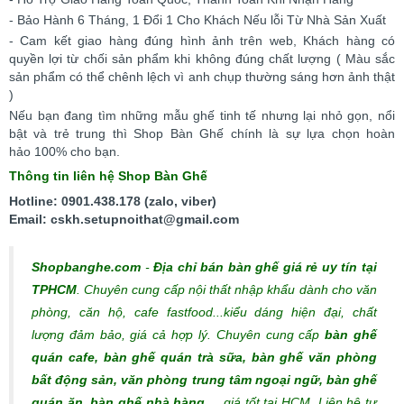
- Bảo Hành 6 Tháng, 1 Đổi 1 Cho Khách Nếu lỗi Từ Nhà Sản Xuất
- Cam kết giao hàng đúng hình ảnh trên web, Khách hàng có
quyền lợi từ chối sản phẩm khi không đúng chất lượng ( Màu sắc
sản phẩm có thể chênh lệch vì anh chụp thường sáng hơn ảnh thật
)
Nếu bạn đang tìm những mẫu ghế tinh tế nhưng lại nhỏ gọn, nổi
bật và trẻ trung thì Shop Bàn Ghế chính là sự lựa chọn hoàn
hảo 100% cho bạn.
Thông tin liên hệ Shop Bàn Ghế
Hotline: 0901.438.178 (zalo, viber)
Email: cskh.setupnoithat@gmail.com
Shopbanghe.com
-
Địa chỉ bán bàn ghế giá rẻ uy tín tại
TPHCM
. Chuyên cung cấp nội thất nhập khẩu dành cho văn
phòng, căn hộ, cafe fastfood...kiểu dáng hiện đại, chất
lượng đảm bảo, giá cả hợp lý.
Chuyên cung cấp
bàn ghế
quán cafe, bàn ghế quán trà sữa, bàn ghế văn phòng
bất động sản, văn phòng trung tâm ngoại ngữ, bàn ghế
quán ăn, bàn ghế nhà hàng
.... giá tốt tại HCM. Liên hệ tư