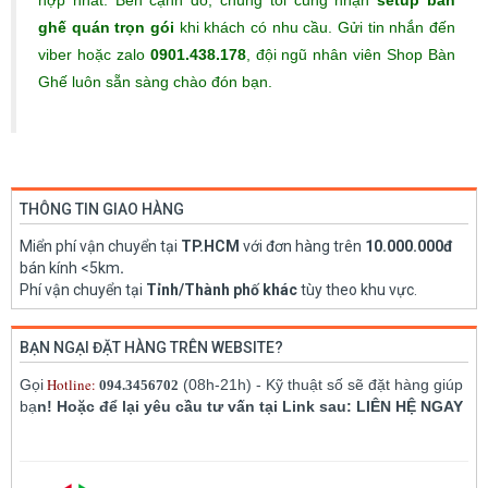
hợp nhất. Bên cạnh đó, chúng tôi cũng nhận
setup bàn
ghế quán trọn gói
khi khách có nhu cầu. Gửi tin nhắn đến
viber hoặc zalo
0901.438.178
, đội ngũ nhân viên Shop Bàn
Ghế luôn sẵn sàng chào đón bạn.
THÔNG TIN GIAO HÀNG
Miển phí vận chuyển tại
TP.HCM
với đơn hàng trên
10.000.000đ
bán kính <5km
.
Phí vận chuyển tại
Tỉnh/Thành phố khác
tùy theo khu vực.
BẠN NGẠI ĐẶT HÀNG TRÊN WEBSITE?
Hotline:
Gọi
(08h-21h) - Kỹ thuật số sẽ đặt hàng giúp
094.3456702
bạ
n! Hoặc để lại yêu cầu tư vấn tại Link sau: LIÊN HỆ NGAY