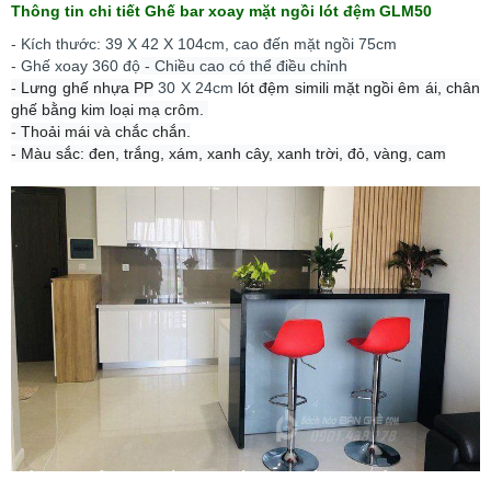
Thông tin chi tiết Ghế bar xoay mặt ngồi lót đệm GLM50
- Kích thước:
39 X 42 X 104cm, cao đến mặt ngồi 75cm
- Ghế xoay 360 độ
- Chiều cao có thể điều chỉnh
- Lưng ghế nhựa PP
30 X 24cm
lót đệm simili mặt ngồi êm ái, chân
ghế bằng kim loại mạ crôm.
- Thoải mái và chắc chắn.
- Màu sắc: đen, trắng, xám, xanh cây, xanh trời, đỏ, vàng, cam