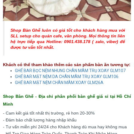
Shop Bàn Ghế luôn có giá tốt cho khách hàng mua với
SLL setup cho quán cafe, văn phòng. Mọi thông tin liên
hệ trực tiếp qua Hotline: 0901.438.178 ( zalo, viber) để
được tư vấn tốt nhất.
Khách có thể tham khảo thêm các sản phẩm bàn ăn tương tự:
GHẾ BAR BỌC NỆM NHUNG CHÂN MÂM TRỤ XOAY GLM107
GHẾ BAR MẶT NỆM DA CHÂN MÂM TRỤ XOAY GLM106
GHẾ BAR MẶT NỆM CHÂN MÂM XOAY GLM26A
Shop Bàn Ghế - Địa chỉ phân phối bàn ghế giá sỉ tại Hồ Chí
Minh
- Cam kết giá tốt nhất thị trường, rẻ hơn 20-30%
- Đảm bảo chất lượng hàng nhập khẩu
- Tư vấn miễn phí 24/24 cho Khách hàng dù mua hay không mua
- Hổ Trợ Giao Hàng Toàn Quốc, Thanh Toán Khi Nhận Hàng