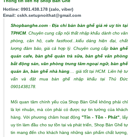
Thông tin liên hệ Shop Bàn Ghế
Hotline: 0901.438.178 (zalo, viber)
Email: cskh.setupnoithat@gmail.com
Shopbanghe.com
-
Địa chỉ bán bàn ghế giá rẻ uy tín tại
TPHCM
. Chuyên cung cấp nội thất nhập khẩu dành cho văn
phòng, căn hộ, cafe fastfood...kiểu dáng hiện đại, chất
lượng đảm bảo, giá cả hợp lý.
Chuyên cung cấp
bàn ghế
quán cafe, bàn ghế quán trà sữa, bàn ghế văn phòng
bất động sản, văn phòng trung tâm ngoại ngữ, bàn ghế
quán ăn, bàn ghế nhà hàng
.... giá tốt tại HCM. Liên hệ tư
vấn và đặt mua bàn ghế nhập khẩu tại Thủ Đức
0901438178.
Mối quan tâm chính yếu của Shop Bàn Ghế không phải chỉ
là lợi nhuận, mà còn phải có được sự tin tưởng của khách
hàng. Với phương châm hoạt động
"Tín - Tồn - Phát"
, lấy
uy tín làm đầu cho sự tồn tại và phát triển, Shop Bàn Ghế tự
tin mang đến cho khách hàng những sản phẩm chất lượng,