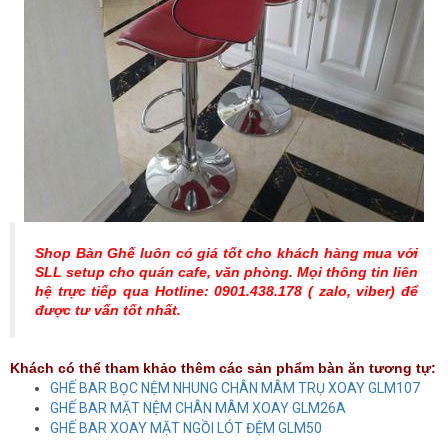
Shop Bàn Ghế luôn có giá tốt cho khách hàng mua với
SLL setup cho quán cafe, văn phòng. Mọi thông tin liên
hệ trực tiếp qua Hotline: 0901.438.178 ( zalo, viber) để
được tư vấn tốt nhất.
Khách có thể tham khảo thêm các sản phẩm bàn ăn tương tự:
GHẾ BAR BỌC NỆM NHUNG CHÂN MÂM TRỤ XOAY GLM107
GHẾ BAR MẶT NỆM CHÂN MÂM XOAY GLM26A
GHẾ BAR XOAY MẶT NGỒI LÓT ĐỆM GLM50