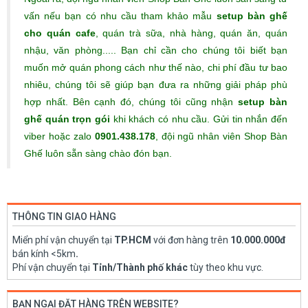
vấn nếu bạn có nhu cầu tham khảo mẫu
setup bàn ghế
cho quán cafe
, quán trà sữa, nhà hàng, quán ăn, quán
nhậu, văn phòng..... Bạn chỉ cần cho chúng tôi biết bạn
muốn mở quán phong cách như thế nào, chi phí đầu tư bao
nhiêu, chúng tôi sẽ giúp bạn đưa ra những giải pháp phù
hợp nhất. Bên cạnh đó, chúng tôi cũng nhận
setup bàn
ghế quán trọn gói
khi khách có nhu cầu. Gửi tin nhắn đến
viber hoặc zalo
0901.438.178
, đội ngũ nhân viên Shop Bàn
Ghế luôn sẵn sàng chào đón bạn.
THÔNG TIN GIAO HÀNG
Miển phí vận chuyển tại
TP.HCM
với đơn hàng trên
10.000.000đ
bán kính <5km
.
Phí vận chuyển tại
Tỉnh/Thành phố khác
tùy theo khu vực.
BẠN NGẠI ĐẶT HÀNG TRÊN WEBSITE?