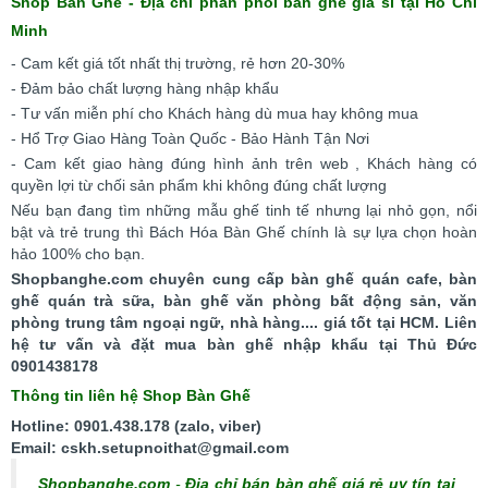
Shop Bàn Ghế - Địa chỉ phân phối bàn ghế giá sỉ tại Hồ Chí
Minh
- Cam kết giá tốt nhất thị trường, rẻ hơn 20-30%
- Đảm bảo chất lượng hàng nhập khẩu
- Tư vấn miễn phí cho Khách hàng dù mua hay không mua
- Hổ Trợ Giao Hàng Toàn Quốc - Bảo Hành Tận Nơi
- Cam kết giao hàng đúng hình ảnh trên web , Khách hàng có
quyền lợi từ chối sản phẩm khi không đúng chất lượng
Nếu bạn đang tìm những mẫu ghế tinh tế nhưng lại nhỏ gọn, nổi
bật và trẻ trung thì Bách Hóa Bàn Ghế chính là sự lựa chọn hoàn
hảo 100% cho bạn.
Shopbanghe.com chuyên cung cấp bàn ghế quán cafe, bàn
ghế quán trà sữa, bàn ghế văn phòng bất động sản, văn
phòng trung tâm ngoại ngữ, nhà hàng.... giá tốt tại HCM. Liên
hệ tư vấn và đặt mua bàn ghế nhập khẩu tại Thủ Đức
0901438178
Thông tin liên hệ Shop Bàn Ghế
Hotline: 0901.438.178 (zalo, viber)
Email: cskh.setupnoithat@gmail.com
Shopbanghe.com
-
Địa chỉ bán bàn ghế giá rẻ uy tín tại