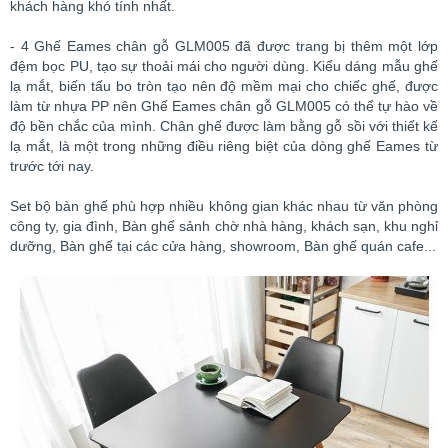
khách hàng khó tính nhất.
- 4 Ghế Eames chân gỗ GLM005 đã được trang bị thêm một lớp
đệm bọc PU, tạo sự thoải mái cho người dùng. Kiểu dáng mẫu ghế
lạ mắt, biến tấu bo tròn tạo nên độ mềm mại cho chiếc ghế, được
làm từ nhựa PP nên Ghế Eames chân gỗ GLM005 có thể tự hào về
độ bền chắc của mình. Chân ghế được làm bằng gỗ sồi với thiết kế
lạ mắt, là một trong những điều riêng biệt của dòng ghế Eames từ
trước tới nay.
Set bộ bàn ghế phù hợp nhiều không gian khác nhau từ văn phòng
công ty, gia đình, Bàn ghế sảnh chờ nhà hàng, khách sạn, khu nghỉ
dưỡng, Bàn ghế tại các cửa hàng, showroom, Bàn ghế quán cafe...