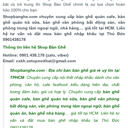
bật và trẻ trung thì Shop Bàn Ghế chính là sự lựa chọn hoàn
hảo 100% cho bạn.
Shopbanghe.com chuyên cung cấp bàn ghế quán cafe, bàn
ghế quán trà sữa, bàn ghế văn phòng bất động sản, văn
phòng trung tâm ngoại ngữ, nhà hàng.... giá tốt tại HCM. Liên
hệ tư vấn và đặt mua bàn ghế nhập khẩu tại Thủ Đức
0901438178
Thông tin liên hệ Shop Bàn Ghế
Hotline: 0901.438.178 (zalo, viber)
Email: cskh.setupnoithat@gmail.com
Shopbanghe.com
-
Địa chỉ bán bàn ghế giá rẻ uy tín tại
TPHCM
. Chuyên cung cấp nội thất nhập khẩu dành cho văn
phòng, căn hộ, cafe fastfood...kiểu dáng hiện đại, chất
lượng đảm bảo, giá cả hợp lý.
Chuyên cung cấp
bàn ghế
quán cafe, bàn ghế quán trà sữa, bàn ghế văn phòng
bất động sản, văn phòng trung tâm ngoại ngữ, bàn ghế
quán ăn, bàn ghế nhà hàng
.... giá tốt tại HCM. Liên hệ tư
vấn và đặt mua bàn ghế nhập khẩu tại Thủ Đức
0901438178.