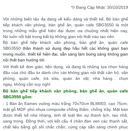
*// Đang Cập Nhật: 30/10/2019
Với những biến tấu đa dạng về kiểu dáng và thiết kế, Bộ bàn ghế
tiếp khách văn phòng, bàn ghế ăn, quán cafe SBG3550 là một
trong những mẫu ghế hiện đại được ưa chuộng nhất hiện nay,
Nó luôn nổi bật trong bất kỳ không gian nội thất nào tạo nên.
Bộ bàn ghế tiếp khách văn phòng, bàn ghế ăn, quán cafe
SBG3550
thần thánh sử dụng đẹp hầu hết các không gian bạn
mong muốn, thiết kế hiện đại, sẵn sàng làm bừng sáng không gian
nội thất bạn hướng tới.
Với thiết kế đơn giản, tiện dụng, và đang là những lựa chọn hàng
đầu của chủ đầu tư dành cho các không gian nội thất
căn hộ, văn
phòng, quán cafe, trà sữa, quán ăn vặt, nhà hàng... chọn
ngay, không cần suy nghĩ.
Bộ bàn ghế tiếp khách văn phòng, bàn ghế ăn, quán cafe
SBG3550 gồm:
- 1 Bàn ăn Eames vuông màu trắng 70x70cm BLM003, cao 75cm,
mặt gỗ MDF phủ nhựa composite chống thấm, chống trầy. Mặt bàn
được thiết kế nhẹ nhàng, tinh tế toát lên sự thanh lịch, tao nhã,
sang trọng. Đồng thời, với kết cấu 4 chân đan xen các thanh sắt,
chất liệu bằng gỗ sồi chắc chắn, cứng cáp sẵn sàng chinh phục