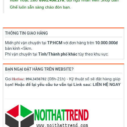
viber hoặc zalo
0901.438.178
, đội ngũ nhân viên Shop Bàn
Ghế luôn sẵn sàng chào đón bạn.
THÔNG TIN GIAO HÀNG
Miển phí vận chuyển tại
TP.HCM
với đơn hàng trên
10.000.000đ
bán kính <5km
.
Phí vận chuyển tại
Tỉnh/Thành phố khác
tùy theo khu vực.
BẠN NGẠI ĐẶT HÀNG TRÊN WEBSITE?
Hotline:
Gọi
(08h-21h) - Kỹ thuật số sẽ đặt hàng giúp
094.3456702
bạ
n! Hoặc để lại yêu cầu tư vấn tại Link sau: LIÊN HỆ NGAY