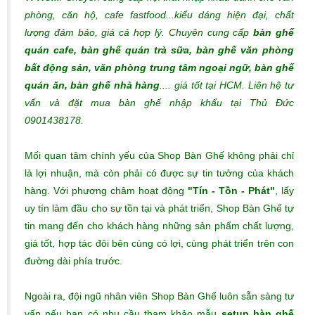
phòng, căn hộ, cafe fastfood...kiểu dáng hiện đại, chất
lượng đảm bảo, giá cả hợp lý.
Chuyên cung cấp
bàn ghế
quán cafe, bàn ghế quán trà sữa, bàn ghế văn phòng
bất động sản, văn phòng trung tâm ngoại ngữ, bàn ghế
quán ăn, bàn ghế nhà hàng
.... giá tốt tại HCM. Liên hệ tư
vấn và đặt mua bàn ghế nhập khẩu tại Thủ Đức
0901438178.
Mối quan tâm chính yếu của Shop Bàn Ghế không phải chỉ
là lợi nhuận, mà còn phải có được sự tin tưởng của khách
hàng. Với phương châm hoạt động
"Tín - Tồn - Phát"
, lấy
uy tín làm đầu cho sự tồn tại và phát triển, Shop Bàn Ghế tự
tin mang đến cho khách hàng những sản phẩm chất lượng,
giá tốt, hợp tác đôi bên cùng có lợi, cùng phát triển trên con
đường dài phía trước.
Ngoài ra, đội ngũ nhân viên Shop Bàn Ghế luôn sẵn sàng tư
vấn nếu bạn có nhu cầu tham khảo mẫu
setup bàn ghế