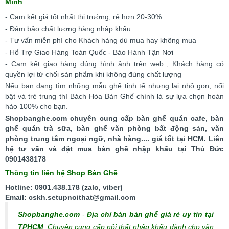
Minh
- Cam kết giá tốt nhất thị trường, rẻ hơn 20-30%
- Đảm bảo chất lượng hàng nhập khẩu
- Tư vấn miễn phí cho Khách hàng dù mua hay không mua
- Hổ Trợ Giao Hàng Toàn Quốc - Bảo Hành Tận Nơi
- Cam kết giao hàng đúng hình ảnh trên web , Khách hàng có
quyền lợi từ chối sản phẩm khi không đúng chất lượng
Nếu bạn đang tìm những mẫu ghế tinh tế nhưng lại nhỏ gọn, nổi
bật và trẻ trung thì Bách Hóa Bàn Ghế chính là sự lựa chọn hoàn
hảo 100% cho bạn.
Shopbanghe.com chuyên cung cấp bàn ghế quán cafe, bàn
ghế quán trà sữa, bàn ghế văn phòng bất động sản, văn
phòng trung tâm ngoại ngữ, nhà hàng.... giá tốt tại HCM. Liên
hệ tư vấn và đặt mua bàn ghế nhập khẩu tại Thủ Đức
0901438178
Thông tin liên hệ Shop Bàn Ghế
Hotline: 0901.438.178 (zalo, viber)
Email: cskh.setupnoithat@gmail.com
Shopbanghe.com
-
Địa chỉ bán bàn ghế giá rẻ uy tín tại
TPHCM
. Chuyên cung cấp nội thất nhập khẩu dành cho văn