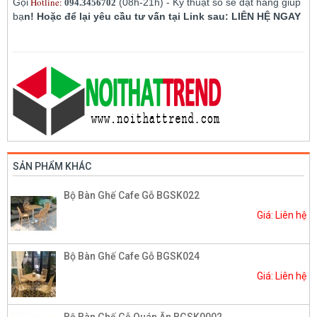
Hotline:
Gọi
(08h-21h) - Kỹ thuật số sẽ đặt hàng giúp
094.3456702
bạ
n! Hoặc để lại yêu cầu tư vấn tại Link sau: LIÊN HỆ NGAY
SẢN PHẨM KHÁC
Bộ Bàn Ghế Cafe Gỗ BGSK022
Giá: Liên hệ
Bộ Bàn Ghế Cafe Gỗ BGSK024
Giá: Liên hệ
Bộ Bàn Ghế Gỗ Quán Ăn BGSK0002