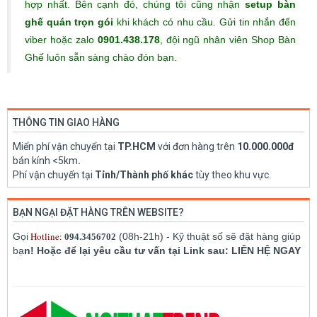
hợp nhất. Bên cạnh đó, chúng tôi cũng nhận
setup bàn
ghế quán trọn gói
khi khách có nhu cầu. Gửi tin nhắn đến
viber hoặc zalo
0901.438.178
, đội ngũ nhân viên Shop Bàn
Ghế luôn sẵn sàng chào đón bạn.
THÔNG TIN GIAO HÀNG
Miển phí vận chuyển tại
TP.HCM
với đơn hàng trên
10.000.000đ
bán kính <5km
.
Phí vận chuyển tại
Tỉnh/Thành phố khác
tùy theo khu vực.
BẠN NGẠI ĐẶT HÀNG TRÊN WEBSITE?
Hotline:
Gọi
(08h-21h) - Kỹ thuật số sẽ đặt hàng giúp
094.3456702
bạ
n! Hoặc để lại yêu cầu tư vấn tại Link sau: LIÊN HỆ NGAY