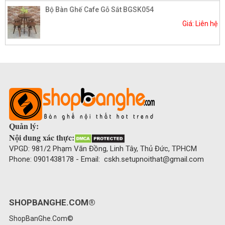
Bộ Bàn Ghế Cafe Gỗ Sắt BGSK054
Giá: Liên hệ
Quản lý:
Nội dung xác thực:
VPGD: 981/2 Phạm Văn Đồng, Linh Tây, Thủ Đức, TPHCM
Phone: 0901438178 - Email: cskh.setupnoithat@gmail.com
SHOPBANGHE.COM®
ShopBanGhe.Com©