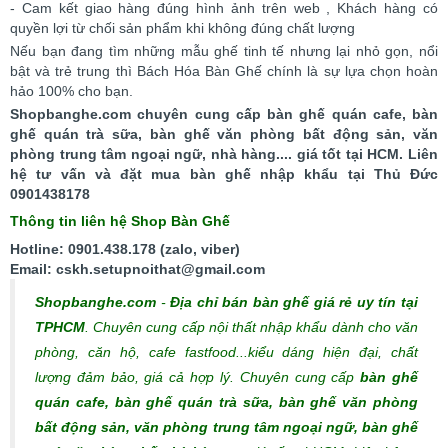
- Cam kết giao hàng đúng hình ảnh trên web , Khách hàng có
quyền lợi từ chối sản phẩm khi không đúng chất lượng
Nếu bạn đang tìm những mẫu ghế tinh tế nhưng lại nhỏ gọn, nổi
bật và trẻ trung thì Bách Hóa Bàn Ghế chính là sự lựa chọn hoàn
hảo 100% cho bạn.
Shopbanghe.com chuyên cung cấp bàn ghế quán cafe, bàn
ghế quán trà sữa, bàn ghế văn phòng bất động sản, văn
phòng trung tâm ngoại ngữ, nhà hàng.... giá tốt tại HCM. Liên
hệ tư vấn và đặt mua bàn ghế nhập khẩu tại Thủ Đức
0901438178
Thông tin liên hệ Shop Bàn Ghế
Hotline: 0901.438.178 (zalo, viber)
Email: cskh.setupnoithat@gmail.com
Shopbanghe.com
-
Địa chỉ bán bàn ghế giá rẻ uy tín tại
TPHCM
. Chuyên cung cấp nội thất nhập khẩu dành cho văn
phòng, căn hộ, cafe fastfood...kiểu dáng hiện đại, chất
lượng đảm bảo, giá cả hợp lý.
Chuyên cung cấp
bàn ghế
quán cafe, bàn ghế quán trà sữa, bàn ghế văn phòng
bất động sản, văn phòng trung tâm ngoại ngữ, bàn ghế