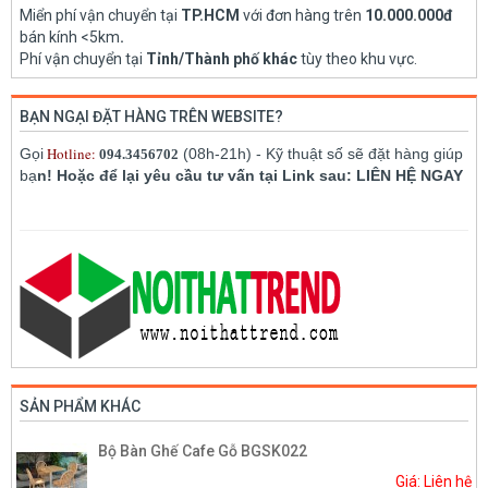
Miển phí vận chuyển tại
TP.HCM
với đơn hàng trên
10.000.000đ
bán kính <5km
.
Phí vận chuyển tại
Tỉnh/Thành phố khác
tùy theo khu vực.
BẠN NGẠI ĐẶT HÀNG TRÊN WEBSITE?
Hotline:
Gọi
(08h-21h) - Kỹ thuật số sẽ đặt hàng giúp
094.3456702
bạ
n! Hoặc để lại yêu cầu tư vấn tại Link sau: LIÊN HỆ NGAY
SẢN PHẨM KHÁC
Bộ Bàn Ghế Cafe Gỗ BGSK022
Giá: Liên hệ