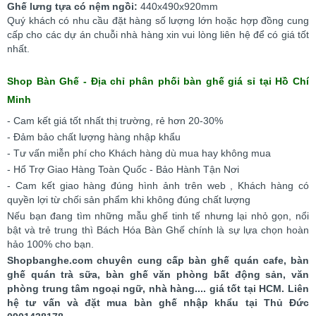
Ghế lưng tựa có nệm ngồi:
440x490x920mm
Quý khách có nhu cầu đặt hàng số lượng lớn hoặc hợp đồng cung
cấp cho các dự án chuỗi nhà hàng xin vui lòng liên hệ để có giá tốt
nhất.
Shop Bàn Ghế - Địa chỉ phân phối bàn ghế giá sỉ tại Hồ Chí
Minh
- Cam kết giá tốt nhất thị trường, rẻ hơn 20-30%
- Đảm bảo chất lượng hàng nhập khẩu
- Tư vấn miễn phí cho Khách hàng dù mua hay không mua
- Hổ Trợ Giao Hàng Toàn Quốc - Bảo Hành Tận Nơi
- Cam kết giao hàng đúng hình ảnh trên web , Khách hàng có
quyền lợi từ chối sản phẩm khi không đúng chất lượng
Nếu bạn đang tìm những mẫu ghế tinh tế nhưng lại nhỏ gọn, nổi
bật và trẻ trung thì Bách Hóa Bàn Ghế chính là sự lựa chọn hoàn
hảo 100% cho bạn.
Shopbanghe.com chuyên cung cấp bàn ghế quán cafe, bàn
ghế quán trà sữa, bàn ghế văn phòng bất động sản, văn
phòng trung tâm ngoại ngữ, nhà hàng.... giá tốt tại HCM. Liên
hệ tư vấn và đặt mua bàn ghế nhập khẩu tại Thủ Đức