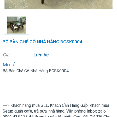
BỘ BÀN GHẾ GỖ NHÀ HÀNG BGSK0004​
Liên hệ
Giá:
Mô tả
Bộ Bàn Ghế Gỗ Nhà Hàng BGSK0004
==> Khách hàng mua SLL, Khách Cần Hàng Gấp, Khách mua
Setup quán cafe, trà sữa, nhà hàng, Văn phòng Inbox zalo
0901.438.178 để được tư vấn tốt nhất. Cam Kết Giá Tốt Cho