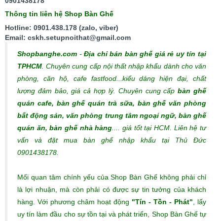
0901438178
Thông tin liên hệ Shop Bàn Ghế
Hotline: 0901.438.178 (zalo, viber)
Email: cskh.setupnoithat@gmail.com
Shopbanghe.com
-
Địa chỉ bán bàn ghế giá rẻ uy tín tại
TPHCM
. Chuyên cung cấp nội thất nhập khẩu dành cho văn
phòng, căn hộ, cafe fastfood...kiểu dáng hiện đại, chất
lượng đảm bảo, giá cả hợp lý.
Chuyên cung cấp
bàn ghế
quán cafe, bàn ghế quán trà sữa, bàn ghế văn phòng
bất động sản, văn phòng trung tâm ngoại ngữ, bàn ghế
quán ăn, bàn ghế nhà hàng
.... giá tốt tại HCM. Liên hệ tư
vấn và đặt mua bàn ghế nhập khẩu tại Thủ Đức
0901438178.
Mối quan tâm chính yếu của Shop Bàn Ghế không phải chỉ
là lợi nhuận, mà còn phải có được sự tin tưởng của khách
hàng. Với phương châm hoạt động
"Tín - Tồn - Phát"
, lấy
uy tín làm đầu cho sự tồn tại và phát triển, Shop Bàn Ghế tự