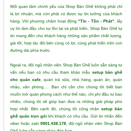
Mối quan tâm chính yếu của Shop Bàn Ghế không phải chỉ
là lợi nhuận, mà còn phải có được sự tin tưởng của khách
hàng. Với phương châm hoạt động
"Tín - Tồn - Phát"
, lấy
uy tín làm đầu cho sự tồn tại và phát triển, Shop Bàn Ghế tự
tin mang đến cho khách hàng những sản phẩm chất lượng,
giá tốt, hợp tác đôi bên cùng có lợi, cùng phát triển trên con
đường dài phía trước.
Ngoài ra, đội ngũ nhân viên Shop Bàn Ghế luôn sẵn sàng tư
vấn nếu bạn có nhu cầu tham khảo mẫu
setup bàn ghế
cho quán cafe
, quán trà sữa, nhà hàng, quán ăn, quán
nhậu, văn phòng..... Bạn chỉ cần cho chúng tôi biết bạn
muốn mở quán phong cách như thế nào, chi phí đầu tư bao
nhiêu, chúng tôi sẽ giúp bạn đưa ra những giải pháp phù
hợp nhất. Bên cạnh đó, chúng tôi cũng nhận
setup bàn
ghế quán trọn gói
khi khách có nhu cầu. Gửi tin nhắn đến
viber hoặc zalo
0901.438.178
, đội ngũ nhân viên Shop Bàn
Ghế luôn sẵn sàng chào đón bạn.