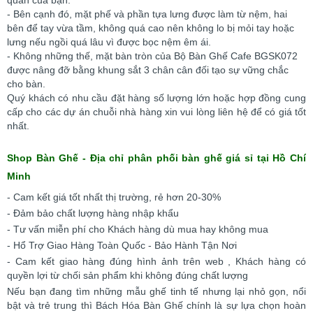
quán của bạn.
- Bên cạnh đó, mặt phế và phần tựa lưng được làm từ nệm, hai
bên để tay vừa tầm, không quá cao nên không lo bị mỏi tay hoặc
lưng nếu ngồi quá lâu vì được bọc nệm êm ái.
- Không những thế, mặt bàn tròn của Bộ Bàn Ghế Cafe BGSK072
được nâng đỡ bằng khung sắt 3 chân cân đối tạo sự vững chắc
cho bàn.
Quý khách có nhu cầu đặt hàng số lượng lớn hoặc hợp đồng cung
cấp cho các dự án chuỗi nhà hàng xin vui lòng liên hệ để có giá tốt
nhất.
Shop Bàn Ghế - Địa chỉ phân phối bàn ghế giá sỉ tại Hồ Chí
Minh
- Cam kết giá tốt nhất thị trường, rẻ hơn 20-30%
- Đảm bảo chất lượng hàng nhập khẩu
- Tư vấn miễn phí cho Khách hàng dù mua hay không mua
- Hổ Trợ Giao Hàng Toàn Quốc - Bảo Hành Tận Nơi
- Cam kết giao hàng đúng hình ảnh trên web , Khách hàng có
quyền lợi từ chối sản phẩm khi không đúng chất lượng
Nếu bạn đang tìm những mẫu ghế tinh tế nhưng lại nhỏ gọn, nổi
bật và trẻ trung thì Bách Hóa Bàn Ghế chính là sự lựa chọn hoàn