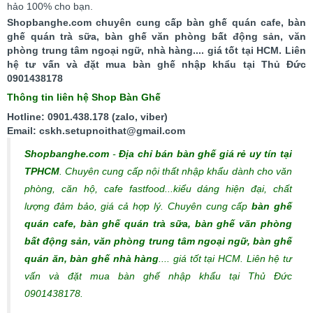
hảo 100% cho bạn.
Shopbanghe.com chuyên cung cấp bàn ghế quán cafe, bàn
ghế quán trà sữa, bàn ghế văn phòng bất động sản, văn
phòng trung tâm ngoại ngữ, nhà hàng.... giá tốt tại HCM. Liên
hệ tư vấn và đặt mua bàn ghế nhập khẩu tại Thủ Đức
0901438178
Thông tin liên hệ Shop Bàn Ghế
Hotline: 0901.438.178 (zalo, viber)
Email: cskh.setupnoithat@gmail.com
Shopbanghe.com
-
Địa chỉ bán bàn ghế giá rẻ uy tín tại
TPHCM
. Chuyên cung cấp nội thất nhập khẩu dành cho văn
phòng, căn hộ, cafe fastfood...kiểu dáng hiện đại, chất
lượng đảm bảo, giá cả hợp lý.
Chuyên cung cấp
bàn ghế
quán cafe, bàn ghế quán trà sữa, bàn ghế văn phòng
bất động sản, văn phòng trung tâm ngoại ngữ, bàn ghế
quán ăn, bàn ghế nhà hàng
.... giá tốt tại HCM. Liên hệ tư
vấn và đặt mua bàn ghế nhập khẩu tại Thủ Đức
0901438178.