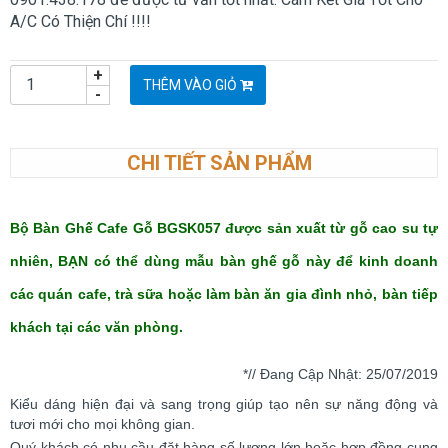
A/C Có Thiện Chí !!!!
+
THÊM VÀO GIỎ
-
CHI TIẾT SẢN PHẨM
Bộ Bàn Ghế Cafe Gỗ BGSK057 được sản xuất từ gỗ cao su tự
nhiên, BẠN có thể dùng mẫu bàn ghế gỗ này để kinh doanh
các quán cafe, trà sữa hoặc làm bàn ăn gia đình nhỏ, bàn tiếp
khách tại các văn phòng.
*// Đang Cập Nhật: 25
/07/2019
Kiểu dáng hiện đại và sang trọng giúp tạo nên sự năng động và
tươi mới cho mọi không gian.
Quý khách có nhu cầu đặt hàng số lượng lớn hoặc hợp đồng cung