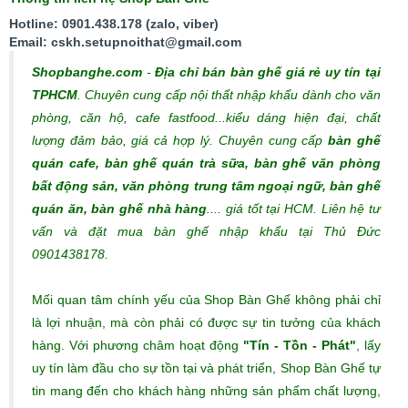
Hotline: 0901.438.178 (zalo, viber)
Email: cskh.setupnoithat@gmail.com
Shopbanghe.com
-
Địa chỉ bán bàn ghế giá rẻ uy tín tại
TPHCM
. Chuyên cung cấp nội thất nhập khẩu dành cho văn
phòng, căn hộ, cafe fastfood...kiểu dáng hiện đại, chất
lượng đảm bảo, giá cả hợp lý.
Chuyên cung cấp
bàn ghế
quán cafe, bàn ghế quán trà sữa, bàn ghế văn phòng
bất động sản, văn phòng trung tâm ngoại ngữ, bàn ghế
quán ăn, bàn ghế nhà hàng
.... giá tốt tại HCM. Liên hệ tư
vấn và đặt mua bàn ghế nhập khẩu tại Thủ Đức
0901438178.
Mối quan tâm chính yếu của Shop Bàn Ghế không phải chỉ
là lợi nhuận, mà còn phải có được sự tin tưởng của khách
hàng. Với phương châm hoạt động
"Tín - Tồn - Phát"
, lấy
uy tín làm đầu cho sự tồn tại và phát triển, Shop Bàn Ghế tự
tin mang đến cho khách hàng những sản phẩm chất lượng,