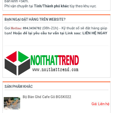
bán kính <5km
.
Phí vận chuyển tại
Tỉnh/Thành phố khác
tùy theo khu vực.
BẠN NGẠI ĐẶT HÀNG TRÊN WEBSITE?
Hotline:
Gọi
(08h-21h) - Kỹ thuật số sẽ đặt hàng giúp
094.3456702
bạ
n! Hoặc để lại yêu cầu tư vấn tại Link sau: LIÊN HỆ NGAY
SẢN PHẨM KHÁC
Bộ Bàn Ghế Cafe Gỗ BGSK022
Giá: Liên hệ