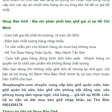
cấp cho các dự án chuỗi nhà hàng xin vui lòng liên hệ để có giá tốt
nhất.
Shop Bàn Ghế - Địa chỉ phân phối bàn ghế giá sỉ tại Hồ Chí
Minh
- Cam kết giá tốt nhất thị trường, rẻ hơn 20-30%
- Đảm bảo chất lượng hàng nhập khẩu
- Tư vấn miễn phí cho Khách hàng dù mua hay không mua
- Hổ Trợ Giao Hàng Toàn Quốc - Bảo Hành Tận Nơi
- Cam kết giao hàng đúng hình ảnh trên web , Khách hàng có
quyền lợi từ chối sản phẩm khi không đúng chất lượng
Nếu bạn đang tìm những mẫu ghế tinh tế nhưng lại nhỏ gọn, nổi
bật và trẻ trung thì Bách Hóa Bàn Ghế chính là sự lựa chọn hoàn
hảo 100% cho bạn.
Shopbanghe.com chuyên cung cấp bàn ghế quán cafe, bàn
ghế quán trà sữa, bàn ghế văn phòng bất động sản, văn
phòng trung tâm ngoại ngữ, nhà hàng.... giá tốt tại HCM. Liên
hệ tư vấn và đặt mua bàn ghế nhập khẩu tại Thủ Đức
0901438178
Thông tin liên hệ Shop Bàn Ghế