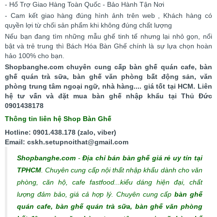
- Hổ Trợ Giao Hàng Toàn Quốc - Bảo Hành Tận Nơi
- Cam kết giao hàng đúng hình ảnh trên web , Khách hàng có
quyền lợi từ chối sản phẩm khi không đúng chất lượng
Nếu bạn đang tìm những mẫu ghế tinh tế nhưng lại nhỏ gọn, nổi
bật và trẻ trung thì Bách Hóa Bàn Ghế chính là sự lựa chọn hoàn
hảo 100% cho bạn.
Shopbanghe.com chuyên cung cấp bàn ghế quán cafe, bàn
ghế quán trà sữa, bàn ghế văn phòng bất động sản, văn
phòng trung tâm ngoại ngữ, nhà hàng.... giá tốt tại HCM. Liên
hệ tư vấn và đặt mua bàn ghế nhập khẩu tại Thủ Đức
0901438178
Thông tin liên hệ Shop Bàn Ghế
Hotline: 0901.438.178 (zalo, viber)
Email: cskh.setupnoithat@gmail.com
Shopbanghe.com
-
Địa chỉ bán bàn ghế giá rẻ uy tín tại
TPHCM
. Chuyên cung cấp nội thất nhập khẩu dành cho văn
phòng, căn hộ, cafe fastfood...kiểu dáng hiện đại, chất
lượng đảm bảo, giá cả hợp lý.
Chuyên cung cấp
bàn ghế
quán cafe, bàn ghế quán trà sữa, bàn ghế văn phòng