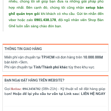
nhiêu, chúng tôi sẽ giúp bạn đưa ra những giải pháp phù
hợp nhất. Bên cạnh đó, chúng tôi cũng nhận
setup bàn
ghế quán trọn gói
khi khách có nhu cầu. Gửi tin nhắn đến
viber hoặc zalo
0901.438.178
, đội ngũ nhân viên Shop Bàn
Ghế luôn sẵn sàng chào đón bạn.
THÔNG TIN GIAO HÀNG
Miển phí vận chuyển tại
TP.HCM
với đơn hàng trên
10.000.000đ
bán kính <5km
.
Phí vận chuyển tại
Tỉnh/Thành phố khác
tùy theo khu vực.
BẠN NGẠI ĐẶT HÀNG TRÊN WEBSITE?
Hotline:
Gọi
(08h-21h) - Kỹ thuật số sẽ đặt hàng giúp
094.3456702
bạ
n! Hoặc để lại yêu cầu tư vấn tại Link sau: LIÊN HỆ NGAY