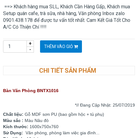
==> Khách hàng mua SLL, Khách Cần Hàng Gấp, Khách mua
Setup quán cafe, trà sữa, nhà hàng, Văn phòng Inbox zalo
0901.438.178 để được tư vấn tốt nhất. Cam Kết Giá Tốt Cho
A/C Có Thiện Chí !!!!
+
THÊM VÀO GIỎ
-
CHI TIẾT SẢN PHẨM
Bàn Văn Phòng BNTX1016
*// Đang Cập Nhật: 25
/07/2019
Chất liệu:
Gỗ MDF sơn PU (bao gồm hộc + tủ phụ)
Màu sắc :
Màu Nâu đỏ
Kích thước:
1600x750x760
Sử Dụng:
Văn phòng, phòng làm việc gia đình...