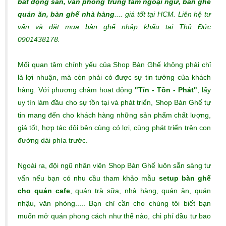
bất động sản, văn phòng trung tâm ngoại ngữ, bàn ghế
quán ăn, bàn ghế nhà hàng
.... giá tốt tại HCM. Liên hệ tư
vấn và đặt mua bàn ghế nhập khẩu tại Thủ Đức
0901438178.
Mối quan tâm chính yếu của Shop Bàn Ghế không phải chỉ
là lợi nhuận, mà còn phải có được sự tin tưởng của khách
hàng. Với phương châm hoạt động
"Tín - Tồn - Phát"
, lấy
uy tín làm đầu cho sự tồn tại và phát triển, Shop Bàn Ghế tự
tin mang đến cho khách hàng những sản phẩm chất lượng,
giá tốt, hợp tác đôi bên cùng có lợi, cùng phát triển trên con
đường dài phía trước.
Ngoài ra, đội ngũ nhân viên Shop Bàn Ghế luôn sẵn sàng tư
vấn nếu bạn có nhu cầu tham khảo mẫu
setup bàn ghế
cho quán cafe
, quán trà sữa, nhà hàng, quán ăn, quán
nhậu, văn phòng..... Bạn chỉ cần cho chúng tôi biết bạn
muốn mở quán phong cách như thế nào, chi phí đầu tư bao