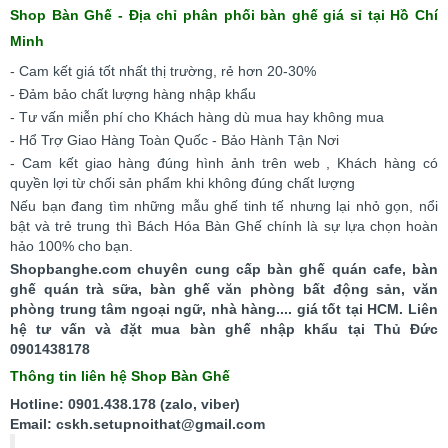
Shop Bàn Ghế - Địa chỉ phân phối bàn ghế giá sỉ tại Hồ Chí
Minh
- Cam kết giá tốt nhất thị trường, rẻ hơn 20-30%
- Đảm bảo chất lượng hàng nhập khẩu
- Tư vấn miễn phí cho Khách hàng dù mua hay không mua
- Hổ Trợ Giao Hàng Toàn Quốc - Bảo Hành Tận Nơi
- Cam kết giao hàng đúng hình ảnh trên web , Khách hàng có
quyền lợi từ chối sản phẩm khi không đúng chất lượng
Nếu bạn đang tìm những mẫu ghế tinh tế nhưng lại nhỏ gọn, nổi
bật và trẻ trung thì Bách Hóa Bàn Ghế chính là sự lựa chọn hoàn
hảo 100% cho bạn.
Shopbanghe.com chuyên cung cấp bàn ghế quán cafe, bàn
ghế quán trà sữa, bàn ghế văn phòng bất động sản, văn
phòng trung tâm ngoại ngữ, nhà hàng.... giá tốt tại HCM. Liên
hệ tư vấn và đặt mua bàn ghế nhập khẩu tại Thủ Đức
0901438178
Thông tin liên hệ Shop Bàn Ghế
Hotline: 0901.438.178 (zalo, viber)
Email: cskh.setupnoithat@gmail.com