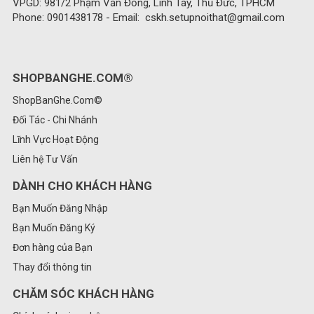
VPGD: 981/2 Phạm Văn Đồng, Linh Tây, Thủ Đức, TPHCM
Phone: 0901438178 - Email: cskh.setupnoithat@gmail.com
SHOPBANGHE.COM®
ShopBanGhe.Com©
Đối Tác - Chi Nhánh
Lĩnh Vực Hoạt Động
Liên hệ Tư Vấn
DÀNH CHO KHÁCH HÀNG
Bạn Muốn Đăng Nhập
Bạn Muốn Đăng Ký
Đơn hàng của Bạn
Thay đổi thông tin
CHĂM SÓC KHÁCH HÀNG