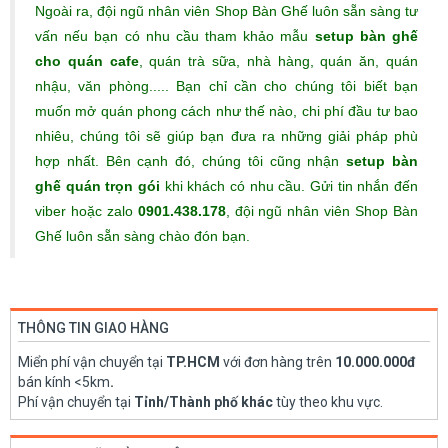
Ngoài ra, đội ngũ nhân viên Shop Bàn Ghế luôn sẵn sàng tư
vấn nếu bạn có nhu cầu tham khảo mẫu
setup bàn ghế
cho quán cafe
, quán trà sữa, nhà hàng, quán ăn, quán
nhậu, văn phòng..... Bạn chỉ cần cho chúng tôi biết bạn
muốn mở quán phong cách như thế nào, chi phí đầu tư bao
nhiêu, chúng tôi sẽ giúp bạn đưa ra những giải pháp phù
hợp nhất. Bên cạnh đó, chúng tôi cũng nhận
setup bàn
ghế quán trọn gói
khi khách có nhu cầu. Gửi tin nhắn đến
viber hoặc zalo
0901.438.178
, đội ngũ nhân viên Shop Bàn
Ghế luôn sẵn sàng chào đón bạn.
THÔNG TIN GIAO HÀNG
Miển phí vận chuyển tại
TP.HCM
với đơn hàng trên
10.000.000đ
bán kính <5km
.
Phí vận chuyển tại
Tỉnh/Thành phố khác
tùy theo khu vực.