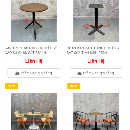
BÀN TRÒN CAFE DECOR MẶT GỖ
CHÂN BÀN CAFE GANG ĐÚC ỐNG
CAO SU CHÂN SẮT BS114
SẮT SƠN TĨNH ĐIỆN CS34
Liên Hệ
Liên Hệ
Thêm vào giỏ hàng
Thêm vào giỏ hàng
NEW
NEW