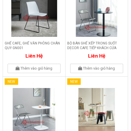
GHẾ CAFE, GHẾ VĂN PHÒNG CHÂN
BỘ BÀN GHẾ XẾP TRONG SUỐT
QUỲ GN001
DECOR CAFE TIẾP KHÁCH CỬA
HÀNG VĂN PHÒNG 236
Liên Hệ
Liên Hệ
Thêm vào giỏ hàng
Thêm vào giỏ hàng
NEW
NEW