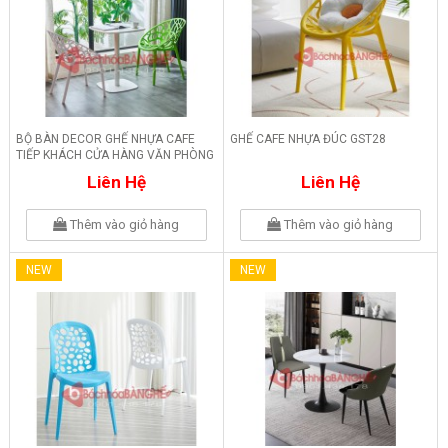
BỘ BÀN DECOR GHẾ NHỰA CAFE
GHẾ CAFE NHỰA ĐÚC GST28
TIẾP KHÁCH CỬA HÀNG VĂN PHÒNG
242
Liên Hệ
Liên Hệ
Thêm vào giỏ hàng
Thêm vào giỏ hàng
NEW
NEW