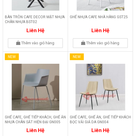
BÀN TRÒN CAFE DECOR MẶT NHỰA
GHẾ NHỰA CAFE NHÀ HÀNG GST25
CHÂN NHỰA BST02
Liên Hệ
Liên Hệ
Thêm vào giỏ hàng
Thêm vào giỏ hàng
NEW
NEW
GHẾ CAFE, GHẾ TIẾP KHÁCH, GHẾ ĂN
GHẾ CAFE, GHẾ ĂN, GHẾ TIẾP KHÁCH
NHỰA CHÂN SẮT HIỆN ĐẠI GN005
BỌC VẢI GIẢ DA GN004
Liên Hệ
Liên Hệ