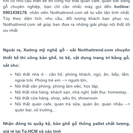
Khi có nhu cầu thiết kế thi công nội thất quán cafe, quán bar bằng
gỗ chuyên nghiệp, bạn chỉ cần nhấc máy gọi đến
hotline:
0901438178
, nhân viên Noithattrend.com sẽ tư vấn tận tình nhất.
Tùy theo diện tích, nhu cầu, đối tượng khách bạn phục vụ,
Noithattrend.com sẽ giúp bạn đưa ra những giải pháp nội thất tối
ưu nhất.
Ngoài ra, Xưởng mỹ nghệ gỗ - sắt Noithattrend.com chuyên
thiết kế thi công bàn ghế, tủ kệ, vật dụng trang trí bằng gỗ,
sắt cho:
Nội thất nhà ở - căn hộ: phòng khách, ngủ, ăn, bếp, tắm,
ngoài trời. Phòng trẻ em --> người lớn,
Nội thất văn phòng, phòng làm việc, học tập,
Nội thất nhà hàng, khách sạn, nhà nghỉ, biệt thự, homestay...
Nội thất cửa hàng, shop, siêu thị, showroom
Nội thất quán cafe, quán trà sữa, quán ăn, quán nhậu -->
quán bar, vũ trường,...
Nhận đóng tủ quầy kệ, bàn ghế gỗ thông pallet chất lượng,
giá rẻ tại Tp.HCM và các tỉnh