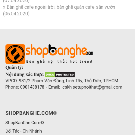
(07.04.2020)
»
Bàn ghế cafe ngoài trời, bàn ghế quán cafe sân vườn
(06.04.2020)
Quản lý:
Nội dung xác thực:
VPGD: 981/2 Phạm Văn Đồng, Linh Tây, Thủ Đức, TPHCM
Phone: 0901438178 - Email: cskh.setupnoithat@gmail.com
SHOPBANGHE.COM®
ShopBanGhe.Com©
Đối Tác - Chi Nhánh