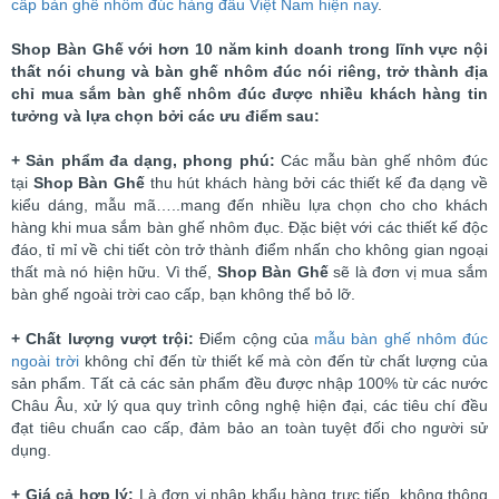
cấp bàn ghế nhôm đúc hàng đầu Việt Nam hiện nay
.
Shop Bàn Ghế với hơn 10 năm kinh doanh trong lĩnh vực nội
thất nói chung và bàn ghế nhôm đúc nói riêng, trở thành địa
chỉ mua sắm bàn ghế nhôm đúc được nhiều khách hàng tin
tưởng và lựa chọn bởi các ưu điểm sau:
+ Sản phẩm đa dạng, phong phú:
Các mẫu bàn ghế nhôm đúc
tại
Shop Bàn Ghế
thu hút khách hàng bởi các thiết kế đa dạng về
kiểu dáng, mẫu mã…..mang đến nhiều lựa chọn cho cho khách
hàng khi mua sắm bàn ghế nhôm đục. Đặc biệt với các thiết kế độc
đáo, tỉ mỉ về chi tiết còn trở thành điểm nhấn cho không gian ngoại
thất mà nó hiện hữu. Vì thế,
Shop Bàn Ghế
sẽ là đơn vị mua sắm
bàn ghế ngoài trời cao cấp, bạn không thể bỏ lỡ.
+ Chất lượng vượt trội:
Điểm cộng của
mẫu bàn ghế nhôm đúc
ngoài trời
không chỉ đến từ thiết kế mà còn đến từ chất lượng của
sản phẩm. Tất cả các sản phẩm đều được nhập 100% từ các nước
Châu Âu, xử lý qua quy trình công nghệ hiện đại, các tiêu chí đều
đạt tiêu chuẩn cao cấp, đảm bảo an toàn tuyệt đối cho người sử
dụng.
+ Giá cả hợp lý:
Là đơn vị nhập khẩu hàng trực tiếp, không thông