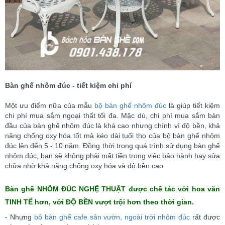
Bàn ghế nhôm đúc - tiết kiệm chi phí
Một ưu điểm nữa của mẫu
bộ bàn ghế nhôm đúc
là giúp tiết kiệm
chi phí mua sắm ngoại thất tối đa. Mặc dù, chi phí mua sắm bàn
đầu của bàn ghế nhôm đúc là khá cao nhưng chính vì độ bền, khả
năng chống oxy hóa tốt mà kéo dài tuổi thọ của bộ bàn ghế nhôm
đúc lên đến 5 - 10 năm. Đồng thời trong quá trình sử dụng bàn ghế
nhôm đúc, bạn sẽ không phải mất tiền trong việc bảo hành hay sửa
chữa nhờ khả năng chống oxy hóa và độ bền cao.
Bàn ghế NHÔM ĐÚC NGHỆ THUẬT được chế tác với hoa văn
TINH TẾ hơn, với ĐỘ BỀN vượt trội hơn theo thời gian.
- Nhựng
bộ bàn ghế cafe sân vườn, ngoài trời nhôm đúc
rất được