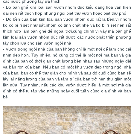
các nước phương tây ưa thích
- Bộ bàn ghế kim loại sân vườn nhôm đúc kiểu dáng hoa văn hiện
đại nên rất thích hợp những ngôi biệt thự vườn hoặc biệt thự phố
- Độ bền của bàn kim loại sân vườn nhôm đúc rất là bền,vì nhôm
ko có bị rỉ sét như sắt,nhôm có tính chất nhẹ và ko bị rỉ sét nên rất
thích hợp làm bàn ghế để ngoài trời,củng chính vì vậy mà bàn ghế
kim loại sân vườn nhôm đúc rất được các nước phát triển phương
tây chọn lựa cho sân vườn ngôi nhà
- Vườn trong ngôi nhà của bạn không chỉ là một nơi để làm cho cái
nhìn đẹp hơn. Tuy nhiên, nó cũng có thể là một nơi mà bạn và gia
đình của bạn có thời gian chất lượng bên nhau sau những ngày dài
và bận rộn của bạn. Nếu bạn có một khu vườn đẹp trong ngôi nhà
của bạn, bạn có thể thư giãn cho mình và sau đó cuối cùng bạn sẽ
lấy lại năng lượng của bạn và tâm trí của bạn trở nên thư giản một
lần nữa. Tuy nhiên, nếu các khu vườn được hiểu là một nơi mà gia
đình có thể tụ tập vào những ngày cuối tuần cùng gia đình và bạn
bè