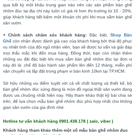
qua bất kỳ một khâu trung gian nào nên các sản phẩm bàn ghế
nhôm đúc tại địa chỉ này luôn có giá rẻ hơn thị trường từ 10 - 20%,
giúp khách hàng tiết kiệm một khoản chi phí khi mua sắm bàn ghế
sân vườn.
+ Chính sách chăm sóc khách hàng:
Đặc biệt,
Shop Bàn
Ghế
còn nhận được đánh giá cao của khách hàng bởi thái độ phục
vụ nhiệt tình của đội ngũ nhân viên, bạn sẽ được tư vấn và giải đáp
mọi thắc mắc khi đến mua hàng. Đồng thời, bạn còn nhận thêm
những ưu đãi đặc biệt khi mua sắm bàn ghế nhôm đúc tại đơn vị
này đó là: chế độ bảo hành sản phẩm lên đến 12 tháng, miễn phí
vận chuyển và lắp đặt trong phạm vi bán kính 10km tại TP.HCM.
Sở hữu những ưu điểm tuyệt vời cả về chất lượng và thiết kế, bộ
bàn ghế nhôm đúc xứng đáng là món đồ ngoại thất sân vườn đang
được ưa chuộng nhất hiện nay. Hãy tham khảo thật kỹ bài chia sẻ
trên, để lựa chọn mẫu bàn ghế nhôm đúc phù hợp nhất cho không
gian sân vườn của gia đình nhé.
Hotline tư vấn khách hàng 0901.438.178 ( zalo, viber )
Khách hàng tham khảo thêm một số mẫu bàn ghế nhôm đuc